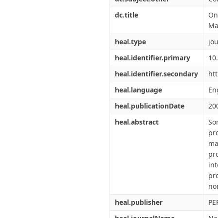
dc.title
On
Ma
heal.type
jou
heal.identifier.primary
10
heal.identifier.secondary
ht
heal.language
En
heal.publicationDate
20
heal.abstract
So
pr
ma
pr
in
pr
no
heal.publisher
PE