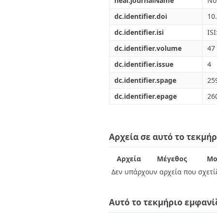
heal.journalName
No
dc.identifier.doi
10
dc.identifier.isi
IS
dc.identifier.volume
47
dc.identifier.issue
4
dc.identifier.spage
25
dc.identifier.epage
26
Αρχεία σε αυτό το τεκμήρ
Αρχεία
Μέγεθος
Μο
Δεν υπάρχουν αρχεία που σχετίζ
Αυτό το τεκμήριο εμφανί