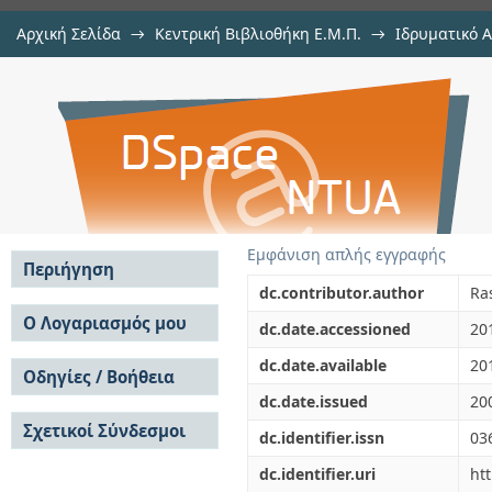
Αρχική Σελίδα
→
Κεντρική Βιβλιοθήκη Ε.Μ.Π.
→
Ιδρυματικό 
On the A. D. Aleksandrov problem 
μελών Δ.Ε.Π. σε περιοδικά
→
Εμφάνιση Τεκμηρίου
Αποθετήριο DSpace/Manakin
Ulam theorem
Εμφάνιση απλής εγγραφής
Περιήγηση
dc.contributor.author
Ra
Σε όλο το DSpace
Ο Λογαριασμός μου
dc.date.accessioned
20
Κοινότητες & Συλλογές
Σύνδεση
dc.date.available
20
Ανά Ημερομηνία
Οδηγίες / Βοήθεια
Εγγραφή
Έκδοσης
dc.date.issued
20
Οδηγίες Υποβολής
Συγγραφείς
Σχετικοί Σύνδεσμοι
Οδηγίες Χρήσης ΙΑ
Τίτλοι
dc.identifier.issn
03
Συχνές Ερωτήσεις
Θέματα
dc.identifier.uri
ht
Οδηγίες Υποβολής -
Αυτή η Συλλογή