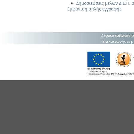
Δημοσιεύσεις μελών Δ.Ε.Π. σ
Εμφάνιση απλής εγγραφής
DSpace software
c
Επικοινωνήστε μ