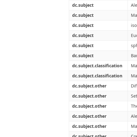
Διπλωματικές Εργασίες
dc.subject
Al
Πολιτικές Πρόσβασης
Ανά Ημερομηνία
Έκδοσης
dc.subject
Ma
Συγγραφείς
dc.subject
is
Τίτλοι
Θέματα
dc.subject
Eu
dc.subject
sp
dc.subject
Ba
dc.subject.classification
Ma
dc.subject.classification
Ma
dc.subject.other
Di
dc.subject.other
Se
dc.subject.other
Th
dc.subject.other
Al
dc.subject.other
Ma
dc.subject.other
Co