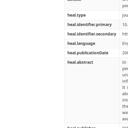
pe
heal.type
jou
heal.identifier.primary
10
heal.identifier.secondary
ht
heal.language
En
heal.publicationDate
20
heal.abstract
In 
pe
un
inf
It
ab
in
the
wa
ava