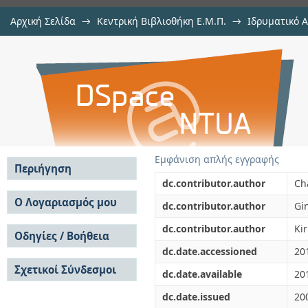
Αρχική Σελίδα
→
Κεντρική Βιβλιοθήκη Ε.Μ.Π.
→
Ιδρυματικό 
On the uniqueness of the inverse
μελών Δ.Ε.Π. σε περιοδικά
→
Εμφάνιση Τεκμηρίου
Αποθετήριο DSpace/Manakin
structures
Εμφάνιση απλής εγγραφής
Περιήγηση
dc.contributor.author
Ch
Σε όλο το DSpace
Ο Λογαριασμός μου
dc.contributor.author
Gi
Κοινότητες & Συλλογές
Σύνδεση
dc.contributor.author
Kir
Ανά Ημερομηνία
Οδηγίες / Βοήθεια
Εγγραφή
Έκδοσης
dc.date.accessioned
20
Οδηγίες Υποβολής
Συγγραφείς
Σχετικοί Σύνδεσμοι
Οδηγίες Χρήσης ΙΑ
Τίτλοι
dc.date.available
20
Συχνές Ερωτήσεις
Θέματα
dc.date.issued
20
Οδηγίες Υποβολής -
Αυτή η Συλλογή