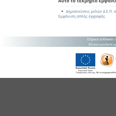
Αυτό το τεκμήριο εμφανί
Δημοσιεύσεις μελών Δ.Ε.Π. σ
Εμφάνιση απλής εγγραφής
DSpace software
c
Επικοινωνήστε μ