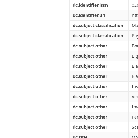
Διπλωματικές Εργασίες
dc.identifier.issn
02
Πολιτικές Πρόσβασης
Ανά Ημερομηνία
Έκδοσης
dc.identifier.uri
ht
Συγγραφείς
dc.subject.classification
Ma
Τίτλοι
Θέματα
dc.subject.classification
Ph
dc.subject.other
Bo
dc.subject.other
Ei
dc.subject.other
El
dc.subject.other
Ela
dc.subject.other
In
dc.subject.other
Ve
dc.subject.other
Inv
dc.subject.other
Pe
dc.subject.other
Sc
dc.title
On