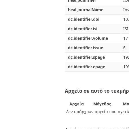
heal.publisher
IO
heal.journalName
In
dc.identifier.doi
10
dc.identifier.isi
IS
dc.identifier.volume
17
dc.identifier.issue
6
dc.identifier.spage
19
dc.identifier.epage
19
Αρχεία σε αυτό το τεκμήρ
Αρχεία
Μέγεθος
Μο
Δεν υπάρχουν αρχεία που σχετίζ