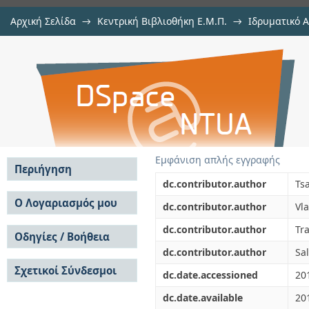
Αρχική Σελίδα
→
Κεντρική Βιβλιοθήκη Ε.Μ.Π.
→
Ιδρυματικό 
Electrical properties of crystalline 
μελών Δ.Ε.Π. σε περιοδικά
→
Εμφάνιση Τεκμηρίου
Αποθετήριο DSpace/Manakin
Εμφάνιση απλής εγγραφής
Περιήγηση
dc.contributor.author
Ts
Σε όλο το DSpace
Ο Λογαριασμός μου
dc.contributor.author
Vl
Κοινότητες & Συλλογές
Σύνδεση
dc.contributor.author
Tra
Ανά Ημερομηνία
Οδηγίες / Βοήθεια
Εγγραφή
Έκδοσης
dc.contributor.author
Sa
Οδηγίες Υποβολής
Συγγραφείς
Σχετικοί Σύνδεσμοι
Οδηγίες Χρήσης ΙΑ
Τίτλοι
dc.date.accessioned
20
Συχνές Ερωτήσεις
Θέματα
dc.date.available
20
Οδηγίες Υποβολής -
Αυτή η Συλλογή