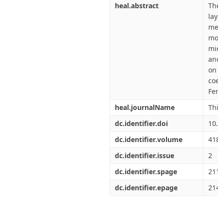
heal.abstract
Th
la
me
mo
mi
an
on
co
Fer
heal.journalName
Thi
dc.identifier.doi
10
dc.identifier.volume
41
dc.identifier.issue
2
dc.identifier.spage
21
dc.identifier.epage
21