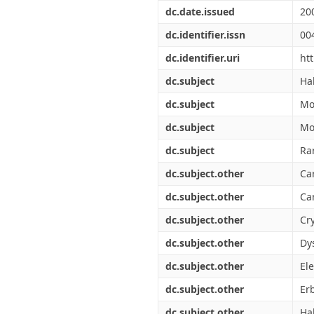
Διπλωματικές Εργασίες
dc.date.issued
20
Πολιτικές Πρόσβασης
Ανά Ημερομηνία
Έκδοσης
dc.identifier.issn
00
Συγγραφείς
dc.identifier.uri
ht
Τίτλοι
Θέματα
dc.subject
Hal
dc.subject
Mo
dc.subject
Mo
dc.subject
Rar
dc.subject.other
Ca
dc.subject.other
Car
dc.subject.other
Cry
dc.subject.other
Dy
dc.subject.other
Ele
dc.subject.other
Er
dc.subject.other
Hal