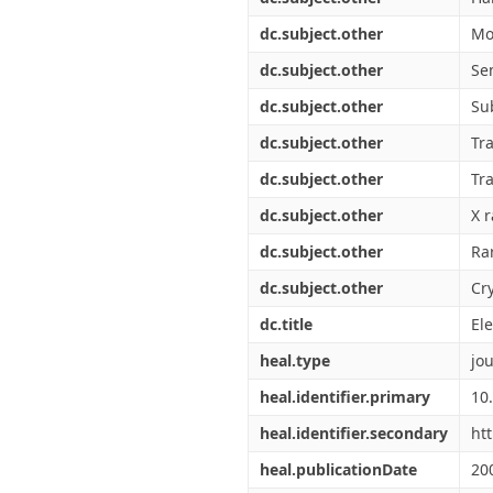
dc.subject.other
Mo
dc.subject.other
Se
dc.subject.other
Su
dc.subject.other
Tr
dc.subject.other
Tr
dc.subject.other
X r
dc.subject.other
Rar
dc.subject.other
Cry
dc.title
Ele
heal.type
jou
heal.identifier.primary
10
heal.identifier.secondary
ht
heal.publicationDate
20