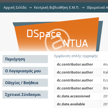
Αρχική Σελίδα
→
Κεντρική Βιβλιοθήκη Ε.Μ.Π.
→
Ιδρυματικό 
Electromagnetic scattering analys
μελών Δ.Ε.Π. σε περιοδικά
→
Εμφάνιση Τεκμηρίου
Αποθετήριο DSpace/Manakin
the method of auxiliary sources 
impedance boundary condition (SI
Εμφάνιση απλής εγγραφής
Περιήγηση
dc.contributor.author
An
Σε όλο το DSpace
Ο Λογαριασμός μου
dc.contributor.author
Ka
Κοινότητες & Συλλογές
Σύνδεση
dc.contributor.author
Ec
Ανά Ημερομηνία
Οδηγίες / Βοήθεια
Εγγραφή
Έκδοσης
dc.contributor.author
Br
Οδηγίες Υποβολής
Συγγραφείς
Σχετικοί Σύνδεσμοι
Οδηγίες Χρήσης ΙΑ
Τίτλοι
dc.date.accessioned
20
Συχνές Ερωτήσεις
Θέματα
dc.date.available
20
Οδηγίες Υποβολής -
Αυτή η Συλλογή