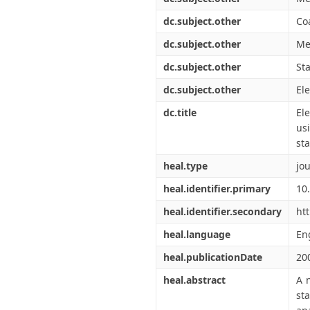
dc.subject.other
Co
dc.subject.other
Me
dc.subject.other
St
dc.subject.other
El
dc.title
El
us
st
heal.type
jou
heal.identifier.primary
10
heal.identifier.secondary
ht
heal.language
En
heal.publicationDate
20
heal.abstract
A 
st