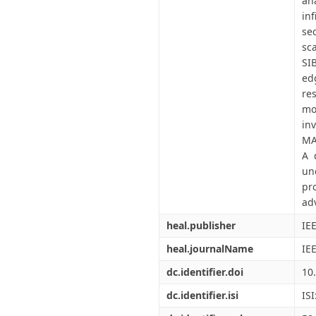
an
in
se
sc
SI
ed
re
mo
in
MA
A 
un
pr
ad
heal.publisher
IE
heal.journalName
IE
dc.identifier.doi
10
dc.identifier.isi
IS