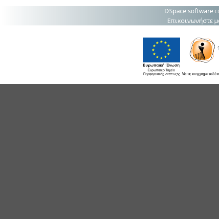
DSpace software
c
Επικοινωνήστε μ