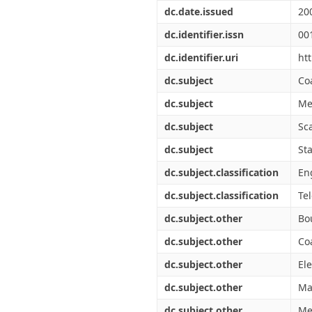
Διπλωματικές Εργασίες
dc.date.issued
20
Πολιτικές Πρόσβασης
Ανά Ημερομηνία
Έκδοσης
dc.identifier.issn
00
Συγγραφείς
dc.identifier.uri
ht
Τίτλοι
Θέματα
dc.subject
Co
dc.subject
Me
dc.subject
Sc
dc.subject
St
dc.subject.classification
Eng
dc.subject.classification
Te
dc.subject.other
Bo
dc.subject.other
Co
dc.subject.other
El
dc.subject.other
Ma
dc.subject.other
Me