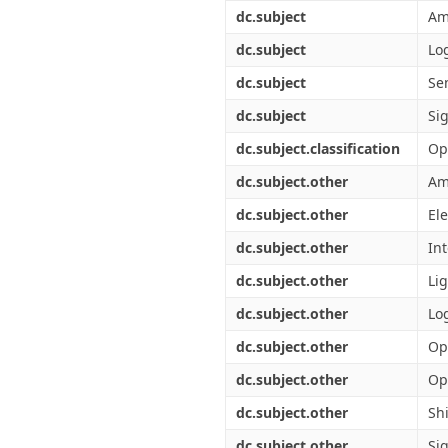
Διπλωματικές Εργασίες
dc.subject
Am
Πολιτικές Πρόσβασης
Ανά Ημερομηνία
Έκδοσης
dc.subject
Lo
Συγγραφείς
dc.subject
Se
Τίτλοι
Θέματα
dc.subject
Si
dc.subject.classification
Op
dc.subject.other
Am
dc.subject.other
Ele
dc.subject.other
In
dc.subject.other
Lig
dc.subject.other
Lo
dc.subject.other
Op
dc.subject.other
Op
dc.subject.other
Shi
dc.subject.other
Si