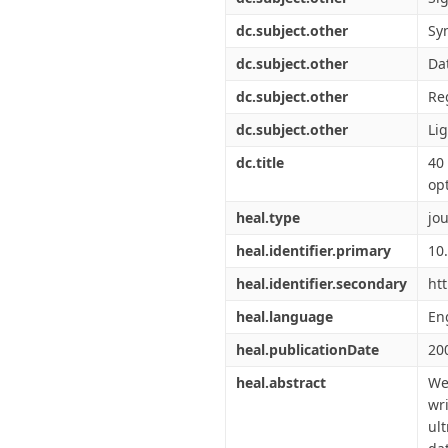
dc.subject.other
Sy
dc.subject.other
Da
dc.subject.other
Re
dc.subject.other
Lig
dc.title
40
opt
heal.type
jou
heal.identifier.primary
10
heal.identifier.secondary
ht
heal.language
En
heal.publicationDate
20
heal.abstract
We
wr
ul