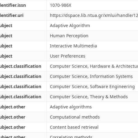
dentifier.issn
1070-986X
dentifier.uri
https://dspace.lib.ntua.gr/xmlui/handle/
ubject
Adaptive Algorithm
ubject
Human Perception
ubject
Interactive Multimedia
ubject
User Preferences
ubject.classification
Computer Science, Hardware & Architectu
ubject.classification
Computer Science, Information Systems
ubject.classification
Computer Science, Software Engineering
ubject.classification
Computer Science, Theory & Methods
ubject.other
Adaptive algorithms
ubject.other
Computational methods
ubject.other
Content based retrieval
ubject.other
Correlation methods