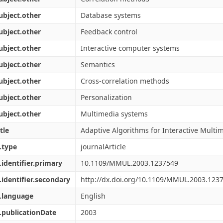
ubject.other
Database systems
ubject.other
Feedback control
ubject.other
Interactive computer systems
ubject.other
Semantics
ubject.other
Cross-correlation methods
ubject.other
Personalization
ubject.other
Multimedia systems
tle
Adaptive Algorithms for Interactive Multi
.type
journalArticle
.identifier.primary
10.1109/MMUL.2003.1237549
.identifier.secondary
http://dx.doi.org/10.1109/MMUL.2003.123
.language
English
.publicationDate
2003