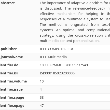
.abstract
The importance of adaptive algorithm for
is discussed. The relevance-feedback 
effective mechanism for helping in th
responses of a multimedia system to user
The method is originated from text-b
systems. An optimal and computationall
strategy, using the cross-correlation cr
multimedia content personalization.
.publisher
IEEE COMPUTER SOC
l.journalName
IEEE Multimedia
dentifier.doi
10.1109/MMUL.2003.1237549
entifier.isi
ISI:000185923200006
dentifier.volume
10
dentifier.issue
4
dentifier.spage
38
dentifier.epage
47