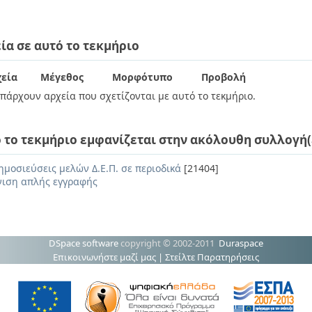
ία σε αυτό το τεκμήριο
εία
Μέγεθος
Μορφότυπο
Προβολή
πάρχουν αρχεία που σχετίζονται με αυτό το τεκμήριο.
 το τεκμήριο εμφανίζεται στην ακόλουθη συλλογή(
ημοσιεύσεις μελών Δ.Ε.Π. σε περιοδικά
[21404]
ιση απλής εγγραφής
DSpace software
copyright © 2002-2011
Duraspace
Επικοινωνήστε μαζί μας
|
Στείλτε Παρατηρήσεις