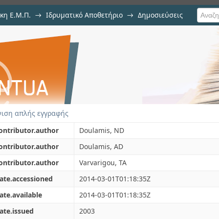
κη Ε.Μ.Π.
→
Ιδρυματικό Αποθετήριο
→
Δημοσιεύσεις
for Interactive Multimedia
ιση Τεκμηρίου
ιση απλής εγγραφής
ontributor.author
Doulamis, ND
ontributor.author
Doulamis, AD
ontributor.author
Varvarigou, TA
ate.accessioned
2014-03-01T01:18:35Z
ate.available
2014-03-01T01:18:35Z
ate.issued
2003