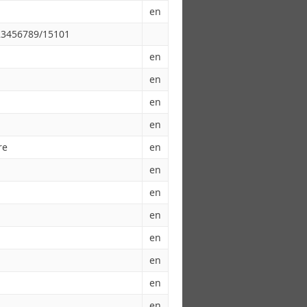
en
123456789/15101
en
en
en
en
re
en
en
en
en
en
en
en
en