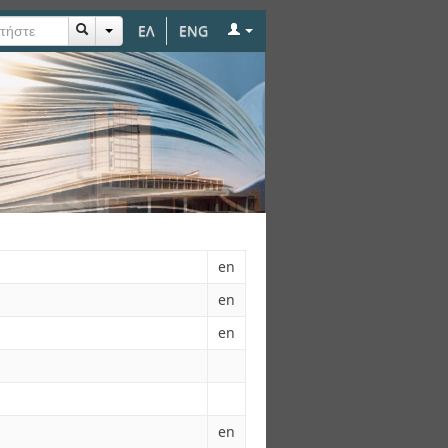
ΕΛ
ENG
en
en
en
en