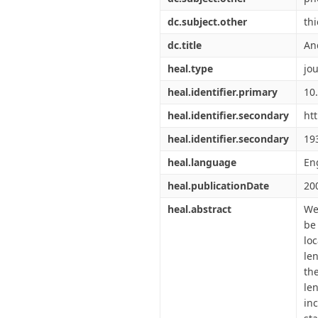
dc.subject.other
th
dc.title
And
heal.type
jou
heal.identifier.primary
10
heal.identifier.secondary
ht
heal.identifier.secondary
19
heal.language
En
heal.publicationDate
20
heal.abstract
We
be
loc
le
the
le
in