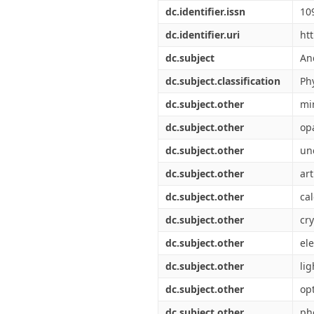
Διπλωματικές Εργασίες
dc.identifier.issn
10
Πολιτικές Πρόσβασης
Ανά Ημερομηνία
Έκδοσης
dc.identifier.uri
ht
Συγγραφείς
dc.subject
An
Τίτλοι
Θέματα
dc.subject.classification
Ph
dc.subject.other
mi
dc.subject.other
op
dc.subject.other
un
dc.subject.other
art
dc.subject.other
cal
dc.subject.other
cry
dc.subject.other
el
dc.subject.other
lig
dc.subject.other
opt
dc.subject.other
ph