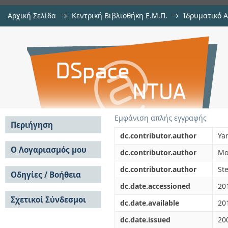
Αρχική Σελίδα
→
Κεντρική Βιβλιοθήκη Ε.Μ.Π.
→
Ιδρυματικό 
Anderson localization of light in i
μελών Δ.Ε.Π. σε περιοδικά
→
Εμφάνιση Τεκμηρίου
Αποθετήριο DSpace/Manakin
Εμφάνιση απλής εγγραφής
Περιήγηση
dc.contributor.author
Ya
Σε όλο το DSpace
Ο Λογαριασμός μου
dc.contributor.author
Mo
Κοινότητες & Συλλογές
Σύνδεση
dc.contributor.author
St
Ανά Ημερομηνία
Οδηγίες / Βοήθεια
Εγγραφή
Έκδοσης
dc.date.accessioned
20
Οδηγίες Υποβολής
Συγγραφείς
Σχετικοί Σύνδεσμοι
Οδηγίες Χρήσης ΙΑ
Τίτλοι
dc.date.available
20
Συχνές Ερωτήσεις
Θέματα
dc.date.issued
20
Οδηγίες Υποβολής -
Αυτή η Συλλογή