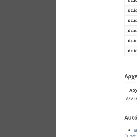
dc.i
dc.id
dc.i
dc.i
dc.i
dc.i
Αρχε
Αρχ
Δεν υ
Αυτό
Δ
Εμφάν