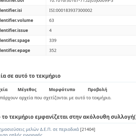
dentifier.doi
10.1016/S0167-7152(03)00099-3
entifier.isi
ISI:000183937300002
dentifier.volume
63
dentifier.issue
4
dentifier.spage
339
dentifier.epage
352
ία σε αυτό το τεκμήριο
εία
Μέγεθος
Μορφότυπο
Προβολή
πάρχουν αρχεία που σχετίζονται με αυτό το τεκμήριο.
 το τεκμήριο εμφανίζεται στην ακόλουθη συλλογή(
ημοσιεύσεις μελών Δ.Ε.Π. σε περιοδικά
[21404]
ιση απλής εγγραφής