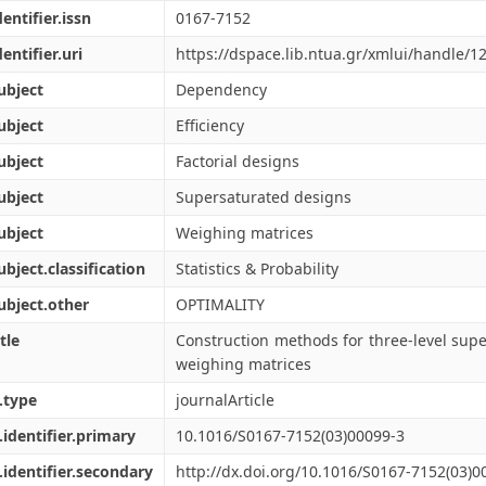
dentifier.issn
0167-7152
dentifier.uri
https://dspace.lib.ntua.gr/xmlui/handle/
ubject
Dependency
ubject
Efficiency
ubject
Factorial designs
ubject
Supersaturated designs
ubject
Weighing matrices
ubject.classification
Statistics & Probability
ubject.other
OPTIMALITY
tle
Construction methods for three-level sup
weighing matrices
.type
journalArticle
.identifier.primary
10.1016/S0167-7152(03)00099-3
.identifier.secondary
http://dx.doi.org/10.1016/S0167-7152(03)0