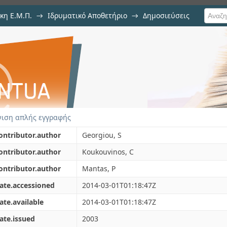
κη Ε.Μ.Π.
→
Ιδρυματικό Αποθετήριο
→
Δημοσιεύσεις
ds for three-level supersaturat
ιση Τεκμηρίου
ιση απλής εγγραφής
ontributor.author
Georgiou, S
ontributor.author
Koukouvinos, C
ontributor.author
Mantas, P
ate.accessioned
2014-03-01T01:18:47Z
ate.available
2014-03-01T01:18:47Z
ate.issued
2003