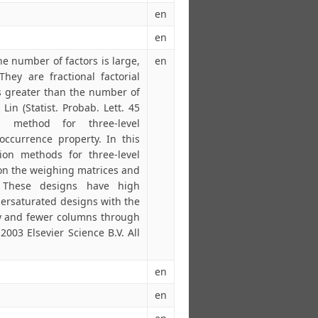
en
en
e number of factors is large,
en
hey are fractional factorial
s greater than the number of
in (Statist. Probab. Lett. 45
n method for three-level
ccurrence property. In this
on methods for three-level
on the weighing matrices and
. These designs have high
persaturated designs with the
cy and fewer columns through
2003 Elsevier Science B.V. All
en
en