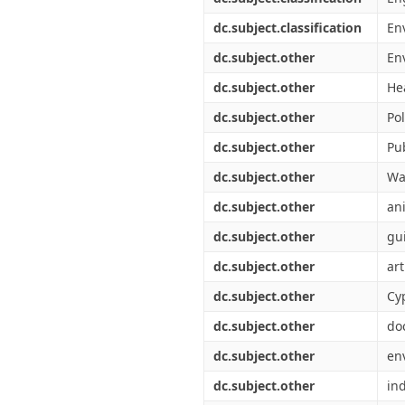
dc.subject.classification
En
dc.subject.other
En
dc.subject.other
He
dc.subject.other
Pol
dc.subject.other
Pu
dc.subject.other
Wa
dc.subject.other
an
dc.subject.other
gu
dc.subject.other
art
dc.subject.other
Cy
dc.subject.other
do
dc.subject.other
en
dc.subject.other
in