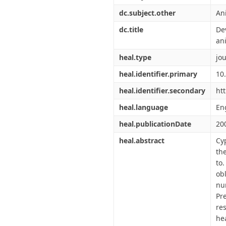
dc.subject.other
An
dc.title
De
an
heal.type
jou
heal.identifier.primary
10
heal.identifier.secondary
ht
heal.language
En
heal.publicationDate
20
heal.abstract
Cy
th
to
ob
nu
Pr
re
he