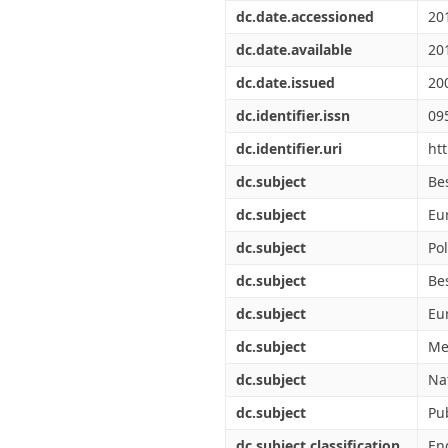
Διπλωματικές Εργασίες
dc.date.accessioned
20
Πολιτικές Πρόσβασης
Ανά Ημερομηνία
Έκδοσης
dc.date.available
20
Συγγραφείς
dc.date.issued
20
Τίτλοι
Θέματα
dc.identifier.issn
09
dc.identifier.uri
ht
dc.subject
Bes
dc.subject
Eu
dc.subject
Po
dc.subject
Be
dc.subject
Eu
dc.subject
Me
dc.subject
Na
dc.subject
Pu
dc.subject.classification
En