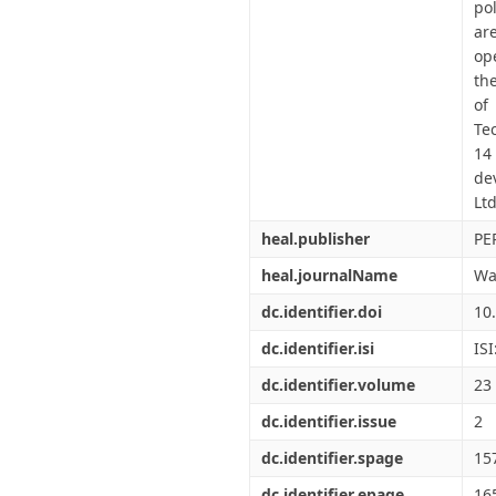
po
ar
op
th
of
Te
14
de
Ltd
heal.publisher
PE
heal.journalName
Wa
dc.identifier.doi
10
dc.identifier.isi
IS
dc.identifier.volume
23
dc.identifier.issue
2
dc.identifier.spage
15
dc.identifier.epage
16