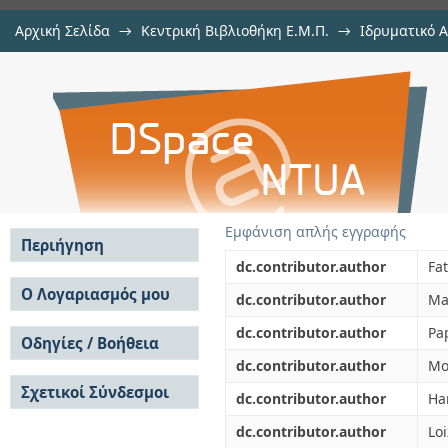
Αρχική Σελίδα
→
Κεντρική Βιβλιοθήκη Ε.Μ.Π.
→
Ιδρυματικό 
Development of guidelines on best 
μελών Δ.Ε.Π. σε περιοδικά
→
Εμφάνιση Τεκμηρίου
Αποθετήριο DSpace/Manakin
Cyprus
Εμφάνιση απλής εγγραφής
Περιήγηση
dc.contributor.author
Fat
Σε όλο το DSpace
Ο Λογαριασμός μου
dc.contributor.author
Ma
Κοινότητες & Συλλογές
Σύνδεση
dc.contributor.author
Pa
Ανά Ημερομηνία
Οδηγίες / Βοήθεια
Εγγραφή
Έκδοσης
dc.contributor.author
Mo
Οδηγίες Υποβολής
Συγγραφείς
Σχετικοί Σύνδεσμοι
Οδηγίες Χρήσης ΙΑ
Τίτλοι
dc.contributor.author
Ha
Συχνές Ερωτήσεις
Θέματα
dc.contributor.author
Lo
Οδηγίες Υποβολής -
Αυτή η Συλλογή