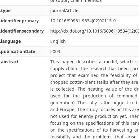
of supply chain methods
.type
journalArticle
.identifier.primary
10.1016/S0961-9534(02)00115-0
.identifier.secondary
http://dx.doi.org/10.1016/S0961-9534(02)0
.language
English
.publicationDate
2003
.abstract
This paper describes a model, which s
supply chain. The research has been carr
project that examined the feasibility o
chopped cotton-plant stalks after they are
is collected. The heating value of the d
used for the production of combine
generation). Thessally is the biggest cot
and Europe. The study focuses on this are
not used for energy production yet. The
focusing on the specifications of this r
on the specifications of its harvesting 
feasibility and the problems that arise