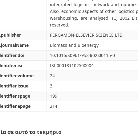
integrated logistics network and optimiz
Also, economic aspects of other logistics 
warehousing, are analysed. (C) 2002 Else
reserved.
.publisher
PERGAMON-ELSEVIER SCIENCE LTD
l.journalName
Biomass and Bioenergy
dentifier.doi
10.1016/S0961-9534(02)00115-0
entifier.isi
ISI:000181102500004
dentifier.volume
24
dentifier.issue
3
dentifier.spage
199
dentifier.epage
214
ία σε αυτό το τεκμήριο