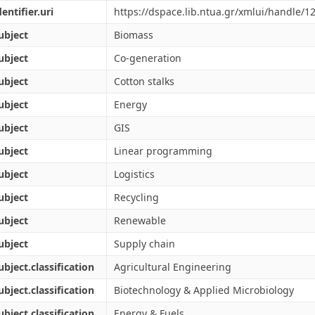
dentifier.uri
https://dspace.lib.ntua.gr/xmlui/handle/
ubject
Biomass
ubject
Co-generation
ubject
Cotton stalks
ubject
Energy
ubject
GIS
ubject
Linear programming
ubject
Logistics
ubject
Recycling
ubject
Renewable
ubject
Supply chain
ubject.classification
Agricultural Engineering
ubject.classification
Biotechnology & Applied Microbiology
ubject.classification
Energy & Fuels