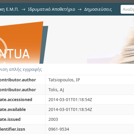
κη Ε.Μ.Π.
→
Ιδρυματικό Αποθετήριο
→
Δημοσιεύσεις
 the cotton-stalk biomass logisti
ιση Τεκμηρίου
ds
ιση απλής εγγραφής
ontributor.author
Tatsiopoulos, IP
ontributor.author
Tolis, AJ
ate.accessioned
2014-03-01T01:18:54Z
ate.available
2014-03-01T01:18:54Z
ate.issued
2003
dentifier.issn
0961-9534