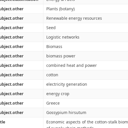
ubject.other
Plants (botany)
ubject.other
Renewable energy resources
ubject.other
Seed
ubject.other
Logistic networks
ubject.other
Biomass
ubject.other
biomass power
ubject.other
combined heat and power
ubject.other
cotton
ubject.other
electricity generation
ubject.other
energy crop
ubject.other
Greece
ubject.other
Gossypium hirsutum
tle
Economic aspects of the cotton-stalk bio