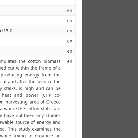
en
en
0115-0
en
en
en
imulates the cotton biomass
en
ied out within the frame of a
f producing energy from the
 cut and after the seed cotton
ry stalks, is high and can be
d heat and power (CHP co-
ton harvesting area of Greece
a where the cotton-stalks are
re have not been any studies
enewable source of energy and
area. This study examines the
 while trying to organize an