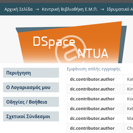
Αρχική Σελίδα
→
Κεντρική Βιβλιοθήκη Ε.Μ.Π.
→
Ιδρυματικό 
Enzymic production of aldopentau
μελών Δ.Ε.Π. σε περιοδικά
→
Εμφάνιση Τεκμηρίου
Αποθετήριο DSpace/Manakin
plant airlift bioreactors
Εμφάνιση απλής εγγραφής
Περιήγηση
dc.contributor.author
Ka
Σε όλο το DSpace
Ο Λογαριασμός μου
dc.contributor.author
Kin
Κοινότητες & Συλλογές
Σύνδεση
dc.contributor.author
Kon
Ανά Ημερομηνία
Οδηγίες / Βοήθεια
Εγγραφή
Έκδοσης
dc.contributor.author
Ke
Οδηγίες Υποβολής
Συγγραφείς
Σχετικοί Σύνδεσμοι
Οδηγίες Χρήσης ΙΑ
Τίτλοι
dc.contributor.author
Mac
Συχνές Ερωτήσεις
Θέματα
dc.contributor.author
Ch
Οδηγίες Υποβολής -
Αυτή η Συλλογή