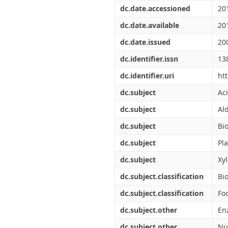
Διπλωματικές Εργασίες
dc.date.accessioned
20
Πολιτικές Πρόσβασης
Ανά Ημερομηνία
Έκδοσης
dc.date.available
20
Συγγραφείς
dc.date.issued
20
Τίτλοι
Θέματα
dc.identifier.issn
13
dc.identifier.uri
ht
dc.subject
Ac
dc.subject
Al
dc.subject
Bi
dc.subject
Pl
dc.subject
Xy
dc.subject.classification
Bi
dc.subject.classification
Fo
dc.subject.other
En
dc.subject.other
Nu