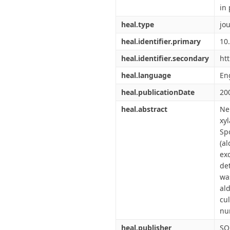
in 
heal.type
jou
heal.identifier.primary
10
heal.identifier.secondary
ht
heal.language
En
heal.publicationDate
20
heal.abstract
Ne
xy
Sp
(a
ex
de
wa
al
cu
nu
heal.publisher
SO