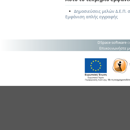
Δημοσιεύσεις μελών Δ.Ε.Π. σ
Εμφάνιση απλής εγγραφής
DSpace software
c
Επικοινωνήστε μ