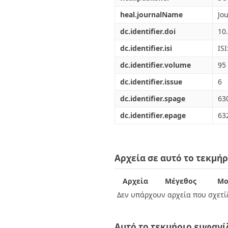
heal.journalName
Jo
dc.identifier.doi
10
dc.identifier.isi
IS
dc.identifier.volume
95
dc.identifier.issue
6
dc.identifier.spage
63
dc.identifier.epage
63
Αρχεία σε αυτό το τεκμήρ
Αρχεία
Μέγεθος
Μο
Δεν υπάρχουν αρχεία που σχετίζ
Αυτό το τεκμήριο εμφανί