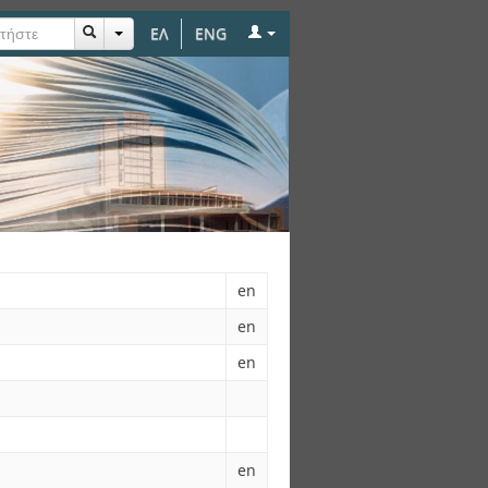
ΕΛ
ENG
en
en
en
en