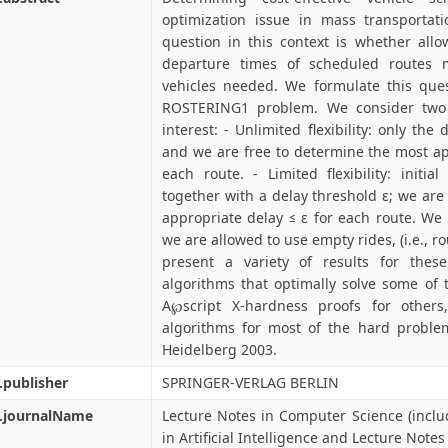
optimization issue in mass transportati
question in this context is whether allowi
departure times of scheduled routes
vehicles needed. We formulate this que
ROSTERING1 problem. We consider two c
interest: - Unlimited flexibility: only the
and we are free to determine the most ap
each route. - Limited flexibility: initi
together with a delay threshold ε; we ar
appropriate delay ≤ ε for each route. We
we are allowed to use empty rides, (i.e., 
present a variety of results for thes
algorithms that optimally solve some of 
A℘script X-hardness proofs for others
algorithms for most of the hard problem
Heidelberg 2003.
.publisher
SPRINGER-VERLAG BERLIN
l.journalName
Lecture Notes in Computer Science (inclu
in Artificial Intelligence and Lecture Notes