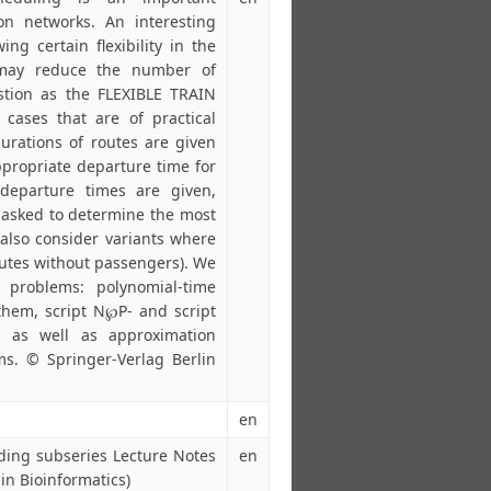
on networks. An interesting
ng certain flexibility in the
 may reduce the number of
stion as the FLEXIBLE TRAIN
ases that are of practical
 durations of routes are given
propriate departure time for
al departure times are given,
e asked to determine the most
 also consider variants where
routes without passengers). We
e problems: polynomial-time
them, script N℘P- and script
, as well as approximation
s. © Springer-Verlag Berlin
en
ding subseries Lecture Notes
en
 in Bioinformatics)