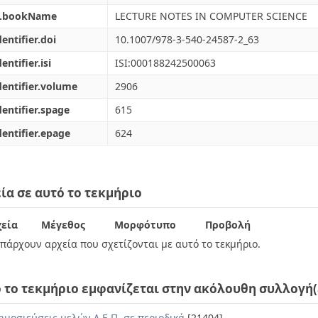
l.bookName
LECTURE NOTES IN COMPUTER SCIENCE
dentifier.doi
10.1007/978-3-540-24587-2_63
entifier.isi
ISI:000188242500063
dentifier.volume
2906
dentifier.spage
615
dentifier.epage
624
ία σε αυτό το τεκμήριο
εία
Μέγεθος
Μορφότυπο
Προβολή
πάρχουν αρχεία που σχετίζονται με αυτό το τεκμήριο.
 το τεκμήριο εμφανίζεται στην ακόλουθη συλλογή(
ημοσιεύσεις μελών Δ.Ε.Π. σε περιοδικά
[21404]