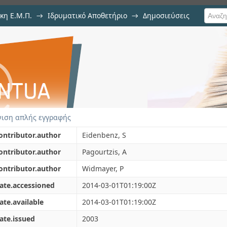
κη Ε.Μ.Π.
→
Ιδρυματικό Αποθετήριο
→
Δημοσιεύσεις
ing
ιση Τεκμηρίου
ιση απλής εγγραφής
ontributor.author
Eidenbenz, S
ontributor.author
Pagourtzis, A
ontributor.author
Widmayer, P
ate.accessioned
2014-03-01T01:19:00Z
ate.available
2014-03-01T01:19:00Z
ate.issued
2003