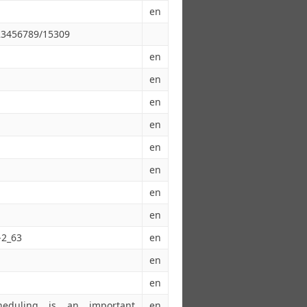
en
123456789/15309
en
en
en
en
en
en
en
en
-2_63
en
en
en
cheduling is an important
en