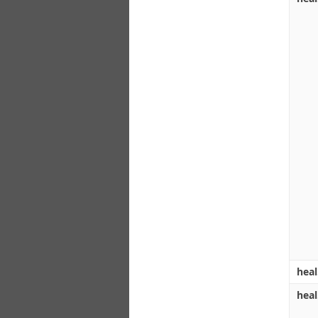
heal
hea