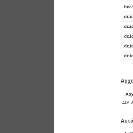
hea
dc.i
dc.id
dc.i
dc.i
dc.i
Αρχε
Αρχ
Δεν υ
Αυτό
Δ