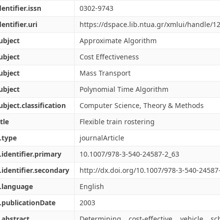
dentifier.issn
0302-9743
dentifier.uri
https://dspace.lib.ntua.gr/xmlui/handle/
ubject
Approximate Algorithm
ubject
Cost Effectiveness
ubject
Mass Transport
ubject
Polynomial Time Algorithm
ubject.classification
Computer Science, Theory & Methods
tle
Flexible train rostering
.type
journalArticle
.identifier.primary
10.1007/978-3-540-24587-2_63
.identifier.secondary
http://dx.doi.org/10.1007/978-3-540-24587
.language
English
.publicationDate
2003
.abstract
Determining cost-effective vehicle s