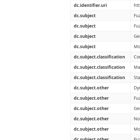
Διπλωματικές Εργασίες
dc.identifier.uri
ht
Πολιτικές Πρόσβασης
Ανά Ημερομηνία
Έκδοσης
dc.subject
Fu
Συγγραφείς
dc.subject
Fu
Τίτλοι
Θέματα
dc.subject
Ge
dc.subject
Mo
dc.subject.classification
Co
dc.subject.classification
Ma
dc.subject.classification
Sta
dc.subject.other
Dy
dc.subject.other
Fu
dc.subject.other
Ge
dc.subject.other
No
dc.subject.other
Mo
dc.subject.other
Fu