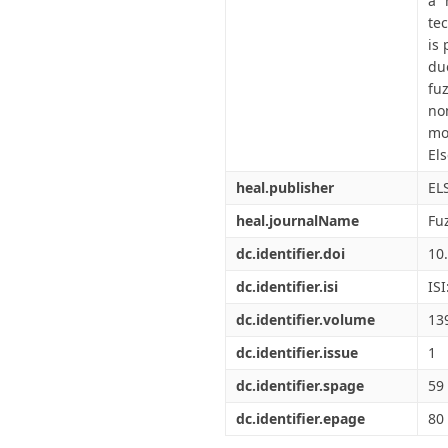
a 
te
is
du
fu
no
mo
Els
heal.publisher
EL
heal.journalName
Fu
dc.identifier.doi
10
dc.identifier.isi
IS
dc.identifier.volume
13
dc.identifier.issue
1
dc.identifier.spage
59
dc.identifier.epage
80