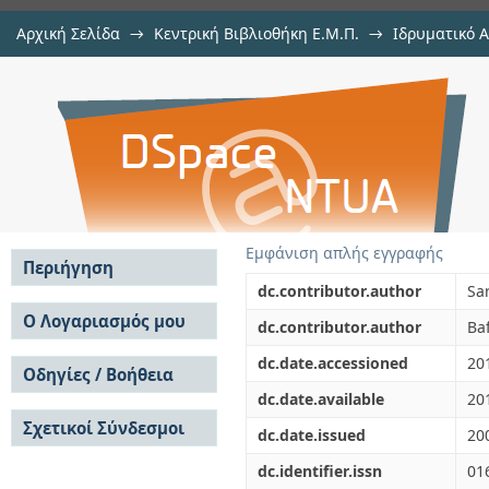
Αρχική Σελίδα
→
Κεντρική Βιβλιοθήκη Ε.Μ.Π.
→
Ιδρυματικό 
Fuzzy model predictive control 
μελών Δ.Ε.Π. σε περιοδικά
→
Εμφάνιση Τεκμηρίου
Αποθετήριο DSpace/Manakin
algorithms
Εμφάνιση απλής εγγραφής
Περιήγηση
dc.contributor.author
Sa
Σε όλο το DSpace
Ο Λογαριασμός μου
dc.contributor.author
Ba
Κοινότητες & Συλλογές
Σύνδεση
dc.date.accessioned
20
Ανά Ημερομηνία
Οδηγίες / Βοήθεια
Εγγραφή
Έκδοσης
dc.date.available
20
Οδηγίες Υποβολής
Συγγραφείς
Σχετικοί Σύνδεσμοι
Οδηγίες Χρήσης ΙΑ
Τίτλοι
dc.date.issued
20
Συχνές Ερωτήσεις
Θέματα
dc.identifier.issn
01
Οδηγίες Υποβολής -
Αυτή η Συλλογή