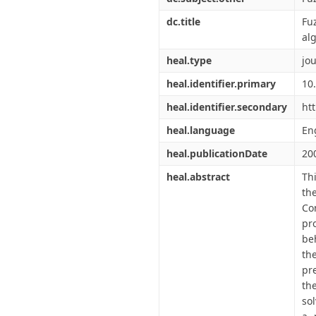
dc.title
Fu
al
heal.type
jou
heal.identifier.primary
10
heal.identifier.secondary
ht
heal.language
En
heal.publicationDate
20
heal.abstract
Th
th
Co
pr
be
th
pr
th
so