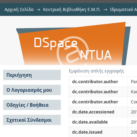
Αρχική Σελίδα
→
Κεντρική Βιβλιοθήκη Ε.Μ.Π.
→
Ιδρυματικό 
Performance evaluation of OFDM 
μελών Δ.Ε.Π. σε περιοδικά
→
Εμφάνιση Τεκμηρίου
Αποθετήριο DSpace/Manakin
propagation environment
Εμφάνιση απλής εγγραφής
Περιήγηση
dc.contributor.author
Pa
Σε όλο το DSpace
Ο Λογαριασμός μου
dc.contributor.author
Ka
Κοινότητες & Συλλογές
Σύνδεση
dc.contributor.author
Co
Ανά Ημερομηνία
Οδηγίες / Βοήθεια
Εγγραφή
Έκδοσης
dc.date.accessioned
20
Οδηγίες Υποβολής
Συγγραφείς
Σχετικοί Σύνδεσμοι
Οδηγίες Χρήσης ΙΑ
Τίτλοι
dc.date.available
20
Συχνές Ερωτήσεις
Θέματα
dc.date.issued
20
Οδηγίες Υποβολής -
Αυτή η Συλλογή