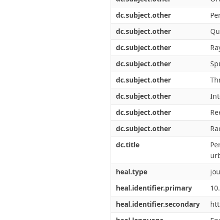
dc.subject.other
Pe
dc.subject.other
Qu
dc.subject.other
Ra
dc.subject.other
Sp
dc.subject.other
Th
dc.subject.other
Int
dc.subject.other
Re
dc.subject.other
Ra
dc.title
Pe
ur
heal.type
jou
heal.identifier.primary
10
heal.identifier.secondary
ht