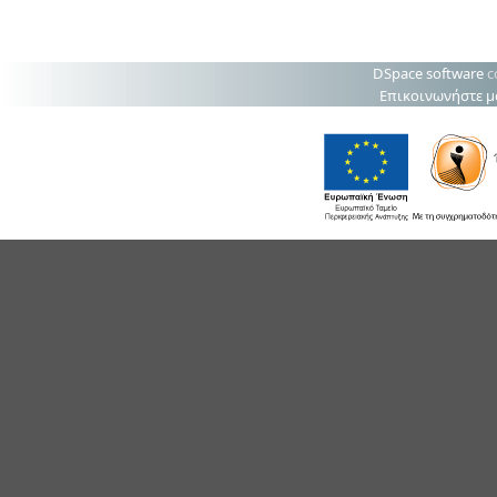
DSpace software
c
Επικοινωνήστε μ