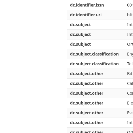
Διπλωματικές Εργασίες
dc.identifier.issn
00
Πολιτικές Πρόσβασης
Ανά Ημερομηνία
Έκδοσης
dc.identifier.uri
ht
Συγγραφείς
dc.subject
Int
Τίτλοι
Θέματα
dc.subject
Int
dc.subject
Or
dc.subject.classification
Eng
dc.subject.classification
Te
dc.subject.other
Bit
dc.subject.other
Ca
dc.subject.other
Co
dc.subject.other
El
dc.subject.other
Ev
dc.subject.other
In
dc.subject.other
Or