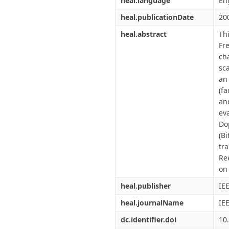
heal.language
En
heal.publicationDate
20
heal.abstract
Th
Fr
ch
sc
an
(fa
an
ev
Do
(B
tr
Re
on
heal.publisher
IE
heal.journalName
IE
dc.identifier.doi
10