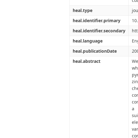
co
heal.type
jou
heal.identifier.primary
10
heal.identifier.secondary
htt
heal.language
En
heal.publicationDate
20
heal.abstract
We
wh
pyr
zi
ch
co
co
a 
su
el
va
co