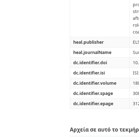
pr
st
af
ro
coa
heal.publisher
EL
heal.journalName
Su
dc.identifier.doi
10
dc.identifier.isi
IS
dc.identifier.volume
18
dc.identifier.spage
30
dc.identifier.epage
31
Αρχεία σε αυτό το τεκμήρ