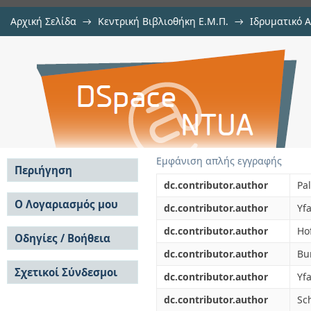
Αρχική Σελίδα
→
Κεντρική Βιβλιοθήκη Ε.Μ.Π.
→
Ιδρυματικό 
Mechanisms to inhibit corrosion
μελών Δ.Ε.Π. σε περιοδικά
→
Εμφάνιση Τεκμηρίου
Αποθετήριο DSpace/Manakin
coatings
Εμφάνιση απλής εγγραφής
Περιήγηση
dc.contributor.author
Pa
Σε όλο το DSpace
Ο Λογαριασμός μου
dc.contributor.author
Yfa
Κοινότητες & Συλλογές
Σύνδεση
dc.contributor.author
Ho
Ανά Ημερομηνία
Οδηγίες / Βοήθεια
Εγγραφή
Έκδοσης
dc.contributor.author
Bu
Οδηγίες Υποβολής
Συγγραφείς
Σχετικοί Σύνδεσμοι
Οδηγίες Χρήσης ΙΑ
Τίτλοι
dc.contributor.author
Yfa
Συχνές Ερωτήσεις
Θέματα
dc.contributor.author
Sc
Οδηγίες Υποβολής -
Αυτή η Συλλογή