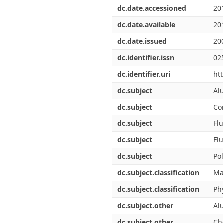
Διπλωματικές Εργασίες
dc.date.accessioned
20
Πολιτικές Πρόσβασης
Ανά Ημερομηνία
Έκδοσης
dc.date.available
20
Συγγραφείς
dc.date.issued
20
Τίτλοι
Θέματα
dc.identifier.issn
02
dc.identifier.uri
ht
dc.subject
Al
dc.subject
Co
dc.subject
Fl
dc.subject
Fl
dc.subject
Po
dc.subject.classification
Ma
dc.subject.classification
Ph
dc.subject.other
Al
dc.subject.other
Ch