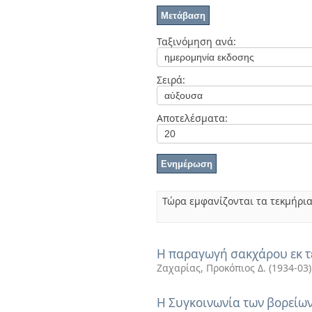
Διπλωματικές Εργασίες
Πολιτικές Πρόσβασης
Ανά Ημερομηνία
Έκδοσης
Ταξινόμηση ανά:
Συγγραφείς
Τίτλοι
Θέματα
Σειρά:
Αποτελέσματα:
Τώρα εμφανίζονται τα τεκμήρια
Η παραγωγή σακχάρου εκ τ
Ζαχαρίας, Προκόπιος Δ.
(
1934-03
)
Η Συγκοινωνία των βορείω