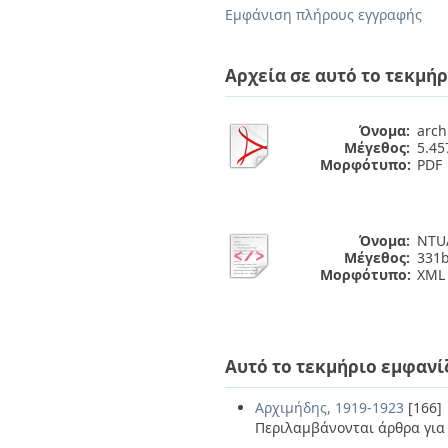
Διπλωματικές Εργασίες
Εμφάνιση πλήρους εγγραφής
Πολιτικές Πρόσβασης
Ανά Ημερομηνία
Έκδοσης
Συγγραφείς
Αρχεία σε αυτό το τεκμήρ
Τίτλοι
Θέματα
Όνομα:
arch
Μέγεθος:
5.4
Μορφότυπο:
PDF
Όνομα:
NTUA
Μέγεθος:
331b
Μορφότυπο:
XML
Αυτό το τεκμήριο εμφανί
Αρχιμήδης, 1919-1923
[166]
Περιλαμβάνονται άρθρα για 