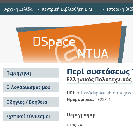
Αρχική Σελίδα
→
Κεντρική Βιβλιοθήκη Ε.Μ.Π.
→
Ιστορική βιβ
Περί συστάσεως Τεχνικού Επιμελ
→
Αρχιμήδης
→
Αρχιμήδης, 1919-1923
→
Εμφάνιση Τεκμηρί
Αποθετήριο DSpace/Manakin
Περί συστάσεως 
Περιήγηση
Ελληνικός Πολυτεχνικός
Σε όλο το DSpace
Ο Λογαριασμός μου
URI:
https://dspace.lib.ntua.gr/
Κοινότητες & Συλλογές
Σύνδεση
Ημερομηνία:
1923-11
Ανά Ημερομηνία
Οδηγίες / Βοήθεια
Εγγραφή
Έκδοσης
Οδηγίες Υποβολής
Συγγραφείς
Περιγραφή:
Σχετικοί Σύνδεσμοι
Οδηγίες Χρήσης ΙΑ
Τίτλοι
Συχνές Ερωτήσεις
Θέματα
Έτος 24
Οδηγίες Υποβολής -
Αυτή η Συλλογή