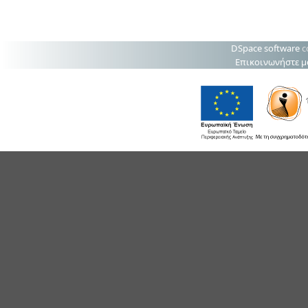
DSpace software
c
Επικοινωνήστε μ