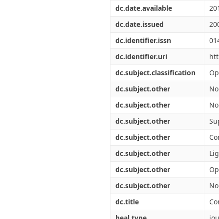
Διπλωματικές Εργασίες
dc.date.available
20
Πολιτικές Πρόσβασης
Ανά Ημερομηνία
Έκδοσης
dc.date.issued
20
Συγγραφείς
dc.identifier.issn
01
Τίτλοι
Θέματα
dc.identifier.uri
ht
dc.subject.classification
Op
dc.subject.other
No
dc.subject.other
No
dc.subject.other
Su
dc.subject.other
Co
dc.subject.other
Li
dc.subject.other
Op
dc.subject.other
No
dc.title
Co
heal.type
jou