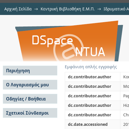
Αρχική Σελίδα
→
Κεντρική Βιβλιοθήκη Ε.Μ.Π.
→
Ιδρυματικό 
Continuous-wave-controlled nonli
μελών Δ.Ε.Π. σε περιοδικά
→
Εμφάνιση Τεκμηρίου
Αποθετήριο DSpace/Manakin
Εμφάνιση απλής εγγραφής
Περιήγηση
dc.contributor.author
Ko
Σε όλο το DSpace
Ο Λογαριασμός μου
dc.contributor.author
Mo
Κοινότητες & Συλλογές
Σύνδεση
dc.contributor.author
Pa
Ανά Ημερομηνία
Οδηγίες / Βοήθεια
Εγγραφή
Έκδοσης
dc.contributor.author
Hiz
Οδηγίες Υποβολής
Συγγραφείς
Σχετικοί Σύνδεσμοι
Οδηγίες Χρήσης ΙΑ
Τίτλοι
dc.contributor.author
Ch
Συχνές Ερωτήσεις
Θέματα
dc.date.accessioned
20
Οδηγίες Υποβολής -
Αυτή η Συλλογή