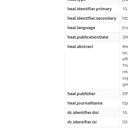
heal.identifier.primary
10
heal.identifier.secondary
ht
heal.language
En
heal.publicationDate
20
heal.abstract
We
lo
ef
Th
re
su
ge
heal.publisher
OP
heal.journalName
Opt
dc.identifier.doi
10
dc.identifier.isi
IS