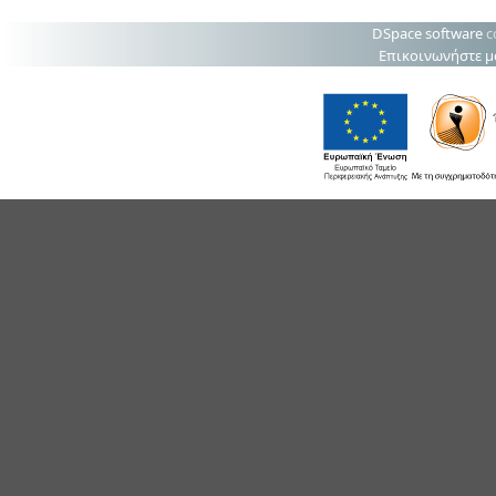
DSpace software
c
Επικοινωνήστε μ