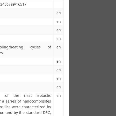
123456789/16517
en
en
en
en
ling/heating cycles of
en
es
en
en
en
en
les of the neat isotactic
en
 a series of nanocomposites
osilica were characterized by
tion and by the standard DSC,