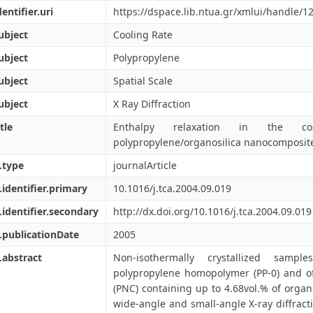
dentifier.uri
https://dspace.lib.ntua.gr/xmlui/handle/
ubject
Cooling Rate
ubject
Polypropylene
ubject
Spatial Scale
ubject
X Ray Diffraction
tle
Enthalpy relaxation in the coo
polypropylene/organosilica nanocomposit
.type
journalArticle
.identifier.primary
10.1016/j.tca.2004.09.019
.identifier.secondary
http://dx.doi.org/10.1016/j.tca.2004.09.019
.publicationDate
2005
.abstract
Non-isothermally crystallized samp
polypropylene homopolymer (PP-0) and of
(PNC) containing up to 4.68vol.% of organ
wide-angle and small-angle X-ray diffrac