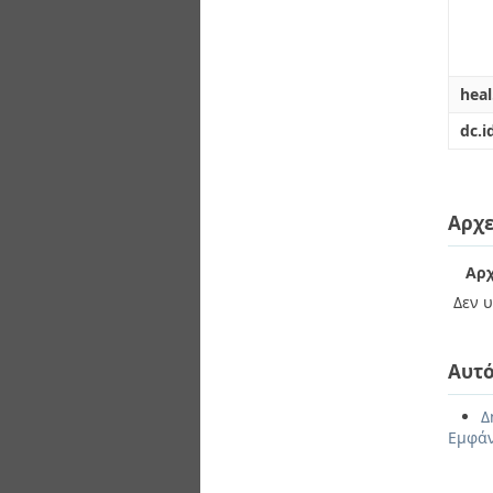
hea
dc.i
Αρχε
Αρχ
Δεν υ
Αυτό
Δ
Εμφάν