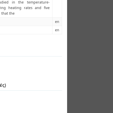
udied in the temperature-
ng heating rates and five
 that the
en
en
ές)