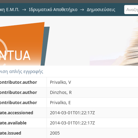
κη Ε.Μ.Π.
→
Ιδρυματικό Αποθετήριο
→
Δημοσιεύσεις
ation in the cooling/he
ιση Τεκμηρίου
osilica nanocomposites
ιση απλής εγγραφής
ontributor.author
Privalko, V
ontributor.author
Dinzhos, R
ontributor.author
Privalko, E
ate.accessioned
2014-03-01T01:22:17Z
ate.available
2014-03-01T01:22:17Z
ate.issued
2005