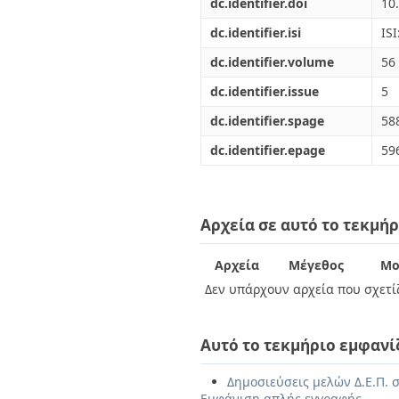
dc.identifier.doi
10
dc.identifier.isi
IS
dc.identifier.volume
56
dc.identifier.issue
5
dc.identifier.spage
58
dc.identifier.epage
59
Αρχεία σε αυτό το τεκμήρ
Αρχεία
Μέγεθος
Μο
Δεν υπάρχουν αρχεία που σχετίζ
Αυτό το τεκμήριο εμφανί
Δημοσιεύσεις μελών Δ.Ε.Π. σ
Εμφάνιση απλής εγγραφής