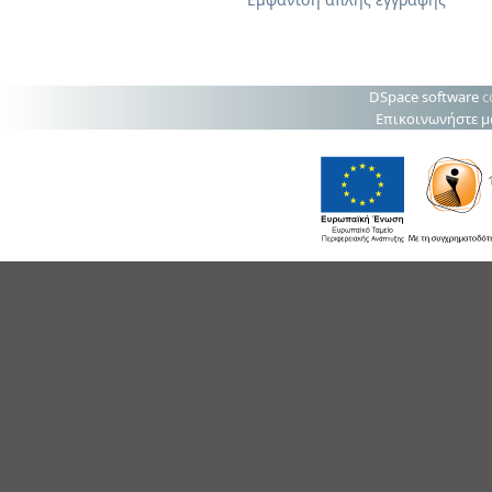
DSpace software
c
Επικοινωνήστε μ