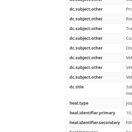
dc.subject.other
Pr
dc.subject.other
Ro
dc.subject.other
Tr
dc.subject.other
Cu
dc.subject.other
Dis
dc.subject.other
Ve
dc.subject.other
Ve
dc.subject.other
Ve
dc.title
So
me
heal.type
jou
heal.identifier.primary
10
heal.identifier.secondary
ht