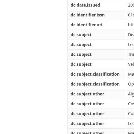
Διπλωματικές Εργασίες
dc.date.issued
20
Πολιτικές Πρόσβασης
Ανά Ημερομηνία
Έκδοσης
dc.identifier.issn
01
Συγγραφείς
dc.identifier.uri
ht
Τίτλοι
Θέματα
dc.subject
Dis
dc.subject
Log
dc.subject
Tr
dc.subject
Ve
dc.subject.classification
Ma
dc.subject.classification
Op
dc.subject.other
Al
dc.subject.other
Co
dc.subject.other
Cu
dc.subject.other
Log
dc.subject.other
Ma