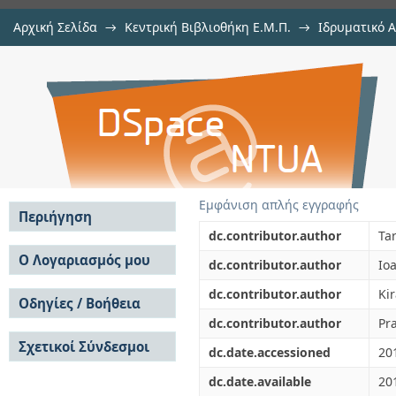
Αρχική Σελίδα
→
Κεντρική Βιβλιοθήκη Ε.Μ.Π.
→
Ιδρυματικό 
Solving the open vehicle rout
μελών Δ.Ε.Π. σε περιοδικά
→
Εμφάνιση Τεκμηρίου
Αποθετήριο DSpace/Manakin
metaheuristic algorithm
Εμφάνιση απλής εγγραφής
Περιήγηση
dc.contributor.author
Tar
Σε όλο το DSpace
Ο Λογαριασμός μου
dc.contributor.author
Io
Κοινότητες & Συλλογές
Σύνδεση
dc.contributor.author
Ki
Ανά Ημερομηνία
Οδηγίες / Βοήθεια
Εγγραφή
Έκδοσης
dc.contributor.author
Pr
Οδηγίες Υποβολής
Συγγραφείς
Σχετικοί Σύνδεσμοι
Οδηγίες Χρήσης ΙΑ
Τίτλοι
dc.date.accessioned
20
Συχνές Ερωτήσεις
Θέματα
dc.date.available
20
Οδηγίες Υποβολής -
Αυτή η Συλλογή