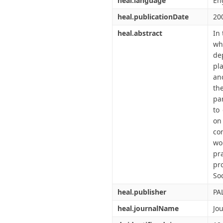
heal.language
En
heal.publicationDate
20
heal.abstract
In
wh
de
pl
and
th
pa
to
on
co
wo
pr
pr
Soc
heal.publisher
PA
heal.journalName
Jo