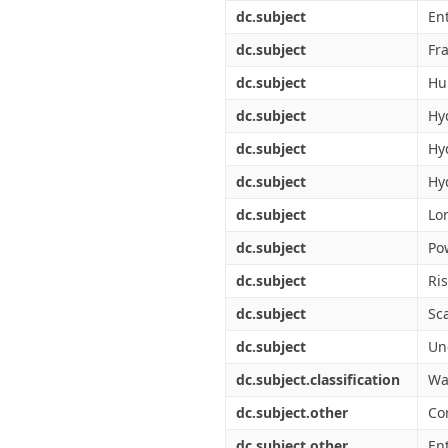
Διπλωματικές Εργασίες
dc.subject
En
Πολιτικές Πρόσβασης
Ανά Ημερομηνία
Έκδοσης
dc.subject
Fr
Συγγραφείς
dc.subject
Hu
Τίτλοι
Θέματα
dc.subject
Hy
dc.subject
Hy
dc.subject
Hyd
dc.subject
Lo
dc.subject
Po
dc.subject
Ri
dc.subject
Sc
dc.subject
Un
dc.subject.classification
Wa
dc.subject.other
Co
dc.subject.other
En