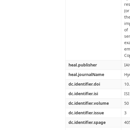
re
(o
th
im
of
se
ex
em
Co
heal.publisher
IA
heal.journalName
Hy
dc.identifier.doi
10
dc.identifier.isi
IS
dc.identifier.volume
50
dc.identifier.issue
3
dc.identifier.spage
40