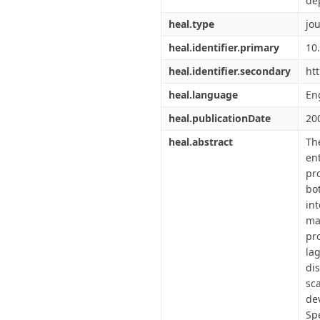
de
heal.type
jou
heal.identifier.primary
10
heal.identifier.secondary
ht
heal.language
En
heal.publicationDate
20
heal.abstract
Th
en
pr
bo
in
max
pr
la
di
sc
de
Sp