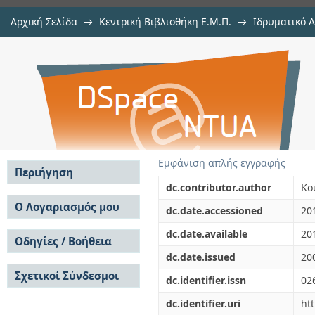
Αρχική Σελίδα
→
Κεντρική Βιβλιοθήκη Ε.Μ.Π.
→
Ιδρυματικό 
Uncertainty, entropy, scaling 
μελών Δ.Ε.Π. σε περιοδικά
→
Εμφάνιση Τεκμηρίου
Αποθετήριο DSpace/Manakin
dependence of hydrological proces
Εμφάνιση απλής εγγραφής
Περιήγηση
dc.contributor.author
Ko
Σε όλο το DSpace
Ο Λογαριασμός μου
dc.date.accessioned
20
Κοινότητες & Συλλογές
Σύνδεση
dc.date.available
20
Ανά Ημερομηνία
Οδηγίες / Βοήθεια
Εγγραφή
Έκδοσης
dc.date.issued
20
Οδηγίες Υποβολής
Συγγραφείς
Σχετικοί Σύνδεσμοι
Οδηγίες Χρήσης ΙΑ
Τίτλοι
dc.identifier.issn
02
Συχνές Ερωτήσεις
Θέματα
dc.identifier.uri
ht
Οδηγίες Υποβολής -
Αυτή η Συλλογή