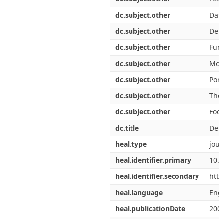
dc.subject.other
Da
dc.subject.other
Den
dc.subject.other
Fu
dc.subject.other
Mo
dc.subject.other
Por
dc.subject.other
Th
dc.subject.other
Fo
dc.title
Den
heal.type
jou
heal.identifier.primary
10
heal.identifier.secondary
ht
heal.language
En
heal.publicationDate
20