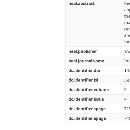
heal.abstract
Re
ap
th
ma
ra
an
fo
heal.publisher
TA
heal.journalName
Int
dc.identifier.doi
10
dc.identifier.isi
IS
dc.identifier.volume
9
dc.identifier.issue
4
dc.identifier.spage
71
dc.identifier.epage
74