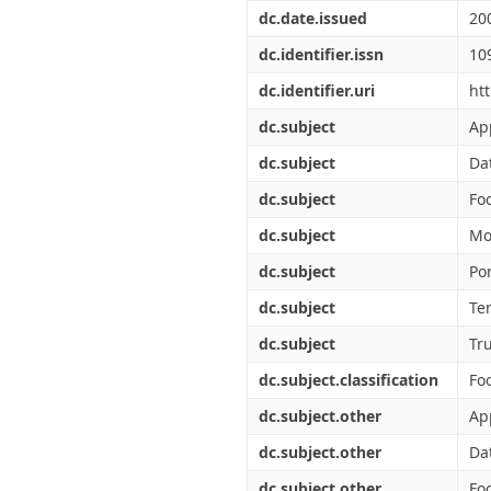
Διπλωματικές Εργασίες
dc.date.issued
20
Πολιτικές Πρόσβασης
Ανά Ημερομηνία
Έκδοσης
dc.identifier.issn
10
Συγγραφείς
dc.identifier.uri
ht
Τίτλοι
Θέματα
dc.subject
Ap
dc.subject
Da
dc.subject
Fo
dc.subject
Mo
dc.subject
Por
dc.subject
Te
dc.subject
Tr
dc.subject.classification
Fo
dc.subject.other
Ap
dc.subject.other
Da
dc.subject.other
Fo