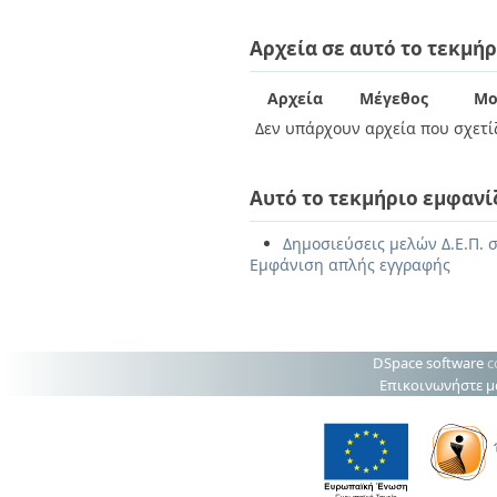
Αρχεία σε αυτό το τεκμήρ
Αρχεία
Μέγεθος
Μο
Δεν υπάρχουν αρχεία που σχετίζ
Αυτό το τεκμήριο εμφανί
Δημοσιεύσεις μελών Δ.Ε.Π. σ
Εμφάνιση απλής εγγραφής
DSpace software
c
Επικοινωνήστε μ