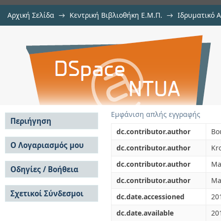
Αρχική Σελίδα
→
Κεντρική Βιβλιοθήκη Ε.Μ.Π.
→
Ιδρυματικό 
Density and porosity: Literature da
μελών Δ.Ε.Π. σε περιοδικά
→
Εμφάνιση Τεκμηρίου
Αποθετήριο DSpace/Manakin
Εμφάνιση απλής εγγραφής
Περιήγηση
dc.contributor.author
Bo
Σε όλο το DSpace
Ο Λογαριασμός μου
dc.contributor.author
Kr
Κοινότητες & Συλλογές
Σύνδεση
dc.contributor.author
Ma
Ανά Ημερομηνία
Οδηγίες / Βοήθεια
Εγγραφή
Έκδοσης
dc.contributor.author
Ma
Οδηγίες Υποβολής
Συγγραφείς
Σχετικοί Σύνδεσμοι
Οδηγίες Χρήσης ΙΑ
Τίτλοι
dc.date.accessioned
20
Συχνές Ερωτήσεις
Θέματα
dc.date.available
20
Οδηγίες Υποβολής -
Αυτή η Συλλογή