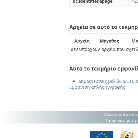
dc.identifier.epage
12
Αρχεία σε αυτό το τεκμήρ
Αρχεία
Μέγεθος
Μο
Δεν υπάρχουν αρχεία που σχετίζ
Αυτό το τεκμήριο εμφανί
Δημοσιεύσεις μελών Δ.Ε.Π. σ
Εμφάνιση απλής εγγραφής
DSpace software
c
Επικοινωνήστε μ