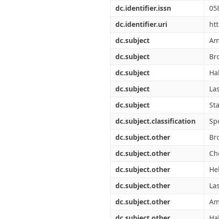
Διπλωματικές Εργασίες
dc.identifier.issn
05
Πολιτικές Πρόσβασης
Ανά Ημερομηνία
Έκδοσης
dc.identifier.uri
ht
Συγγραφείς
dc.subject
Am
Τίτλοι
Θέματα
dc.subject
Br
dc.subject
Ha
dc.subject
La
dc.subject
Sta
dc.subject.classification
Sp
dc.subject.other
Br
dc.subject.other
Ch
dc.subject.other
He
dc.subject.other
La
dc.subject.other
Am
dc.subject.other
Ha