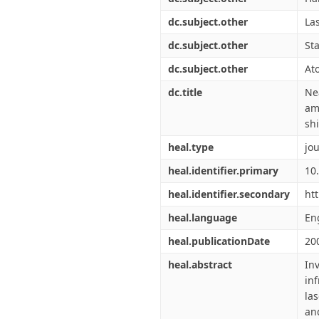
dc.subject.other
La
dc.subject.other
Sta
dc.subject.other
At
dc.title
Ne
am
shi
heal.type
jou
heal.identifier.primary
10
heal.identifier.secondary
ht
heal.language
En
heal.publicationDate
20
heal.abstract
In
in
la
an