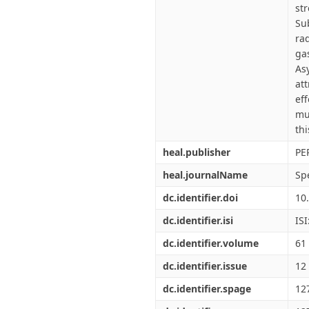
st
Su
ra
ga
As
at
ef
mu
thi
heal.publisher
PE
heal.journalName
Sp
dc.identifier.doi
10
dc.identifier.isi
IS
dc.identifier.volume
61
dc.identifier.issue
12
dc.identifier.spage
12