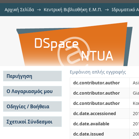
Αρχική Σελίδα
→
Κεντρική Βιβλιοθήκη Ε.Μ.Π.
→
Ιδρυματικό 
Near-IR bromine Laser Induced 
μελών Δ.Ε.Π. σε περιοδικά
→
Εμφάνιση Τεκμηρίου
Αποθετήριο DSpace/Manakin
ambient gas effects on emission l
Εμφάνιση απλής εγγραφής
Περιήγηση
dc.contributor.author
Asi
Σε όλο το DSpace
Ο Λογαριασμός μου
dc.contributor.author
Gi
Κοινότητες & Συλλογές
Σύνδεση
dc.contributor.author
Ko
Ανά Ημερομηνία
Οδηγίες / Βοήθεια
Εγγραφή
Έκδοσης
dc.date.accessioned
20
Οδηγίες Υποβολής
Συγγραφείς
Σχετικοί Σύνδεσμοι
Οδηγίες Χρήσης ΙΑ
Τίτλοι
dc.date.available
20
Συχνές Ερωτήσεις
Θέματα
dc.date.issued
20
Οδηγίες Υποβολής -
Αυτή η Συλλογή