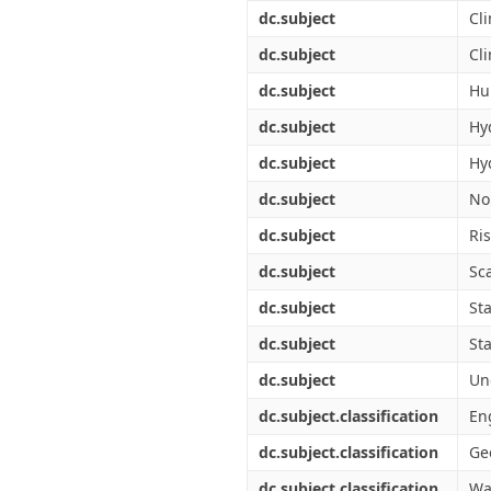
Διπλωματικές Εργασίες
dc.subject
Cl
Πολιτικές Πρόσβασης
Ανά Ημερομηνία
Έκδοσης
dc.subject
Cli
Συγγραφείς
dc.subject
Hu
Τίτλοι
Θέματα
dc.subject
Hy
dc.subject
Hyd
dc.subject
No
dc.subject
Ri
dc.subject
Sc
dc.subject
Sta
dc.subject
Sta
dc.subject
Un
dc.subject.classification
Eng
dc.subject.classification
Ge
dc.subject.classification
Wa