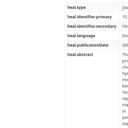
heal.type
jou
heal.identifier.primary
10
heal.identifier.secondary
htt
heal.language
En
heal.publicationDate
20
heal.abstract
Th
pr
ch
hy
mo
be
'd
re
ma
in
pe
ma