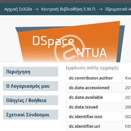
Αρχική Σελίδα
→
Κεντρική Βιβλιοθήκη Ε.Μ.Π.
→
Ιδρυματικό 
Nonstationarity versus scaling in 
μελών Δ.Ε.Π. σε περιοδικά
→
Εμφάνιση Τεκμηρίου
Αποθετήριο DSpace/Manakin
Εμφάνιση απλής εγγραφής
Περιήγηση
dc.contributor.author
Ko
Σε όλο το DSpace
Ο Λογαριασμός μου
dc.date.accessioned
20
Κοινότητες & Συλλογές
Σύνδεση
dc.date.available
20
Ανά Ημερομηνία
Οδηγίες / Βοήθεια
Εγγραφή
Έκδοσης
dc.date.issued
20
Οδηγίες Υποβολής
Συγγραφείς
Σχετικοί Σύνδεσμοι
Οδηγίες Χρήσης ΙΑ
Τίτλοι
dc.identifier.issn
00
Συχνές Ερωτήσεις
Θέματα
dc.identifier.uri
ht
Οδηγίες Υποβολής -
Αυτή η Συλλογή