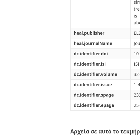
si
tr
is
abo
heal.publisher
EL
heal.journalName
Jo
dc.identifier.doi
10
dc.identifier.isi
IS
dc.identifier.volume
32
dc.identifier.issue
1-
dc.identifier.spage
23
dc.identifier.epage
25
Αρχεία σε αυτό το τεκμήρ