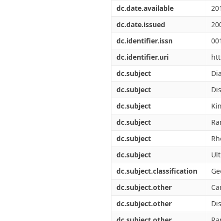
Διπλωματικές Εργασίες
dc.date.available
20
Πολιτικές Πρόσβασης
Ανά Ημερομηνία
Έκδοσης
dc.date.issued
20
Συγγραφείς
dc.identifier.issn
00
Τίτλοι
Θέματα
dc.identifier.uri
ht
dc.subject
Di
dc.subject
Di
dc.subject
Ki
dc.subject
Ra
dc.subject
Rh
dc.subject
Ul
dc.subject.classification
Ge
dc.subject.other
Ca
dc.subject.other
Di
dc.subject.other
Ra