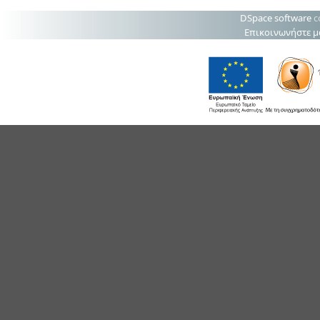
DSpace software
c
Επικοινωνήστε μ