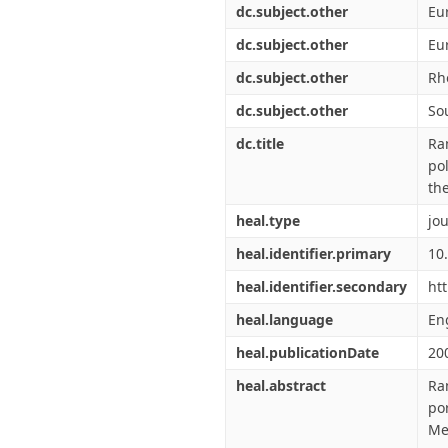
dc.subject.other
Eu
dc.subject.other
Eu
dc.subject.other
Rh
dc.subject.other
So
dc.title
Ra
po
th
heal.type
jou
heal.identifier.primary
10
heal.identifier.secondary
htt
heal.language
En
heal.publicationDate
20
heal.abstract
Ra
po
Me