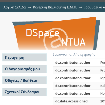
Αρχική Σελίδα
→
Κεντρική Βιβλιοθήκη Ε.Μ.Π.
→
Ιδρυματικό 
Raman micro-spectroscopy on 
μελών Δ.Ε.Π. σε περιοδικά
→
Εμφάνιση Τεκμηρίου
Αποθετήριο DSpace/Manakin
polymorphs from the ultrahigh-pr
Rhodope Metamorphic Province, N
Εμφάνιση απλής εγγραφής
Περιήγηση
dc.contributor.author
Pe
Σε όλο το DSpace
Ο Λογαριασμός μου
dc.contributor.author
Pro
Κοινότητες & Συλλογές
Σύνδεση
dc.contributor.author
Mp
Ανά Ημερομηνία
Οδηγίες / Βοήθεια
Εγγραφή
Έκδοσης
dc.contributor.author
Kai
Οδηγίες Υποβολής
Συγγραφείς
Σχετικοί Σύνδεσμοι
Οδηγίες Χρήσης ΙΑ
Τίτλοι
dc.contributor.author
Ho
Συχνές Ερωτήσεις
Θέματα
dc.date.accessioned
20
Οδηγίες Υποβολής -
Αυτή η Συλλογή