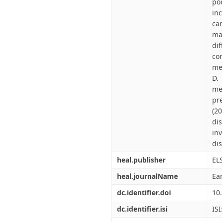
po
in
ca
ma
di
co
me
D.
me
pr
(2
di
in
dis
heal.publisher
EL
heal.journalName
Ea
dc.identifier.doi
10
dc.identifier.isi
IS