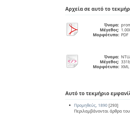
Διπλωματικές Εργασίες
Πολιτικές Πρόσβασης
Ανά Ημερομηνία
Αρχεία σε αυτό το τεκμήρ
Έκδοσης
Συγγραφείς
Όνομα:
prom
Τίτλοι
Μέγεθος:
1.0
Θέματα
Μορφότυπο:
PDF
Όνομα:
NTUA
Μέγεθος:
331b
Μορφότυπο:
XML
Αυτό το τεκμήριο εμφανί
Προμηθεύς, 1890
[293]
Περιλαμβάνονται άρθρα του