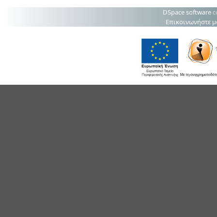
DSpace software
c
Επικοινωνήστε μ