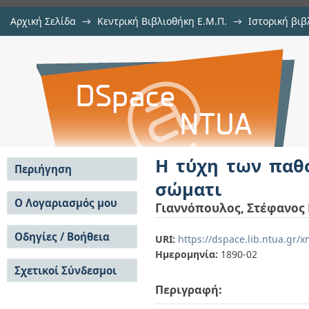
Αρχική Σελίδα
→
Κεντρική Βιβλιοθήκη Ε.Μ.Π.
→
Ιστορική βιβ
Η τύχη των παθογόνων μικροοργα
→
Προμηθεύς
→
Προμηθεύς, 1890
→
Εμφάνιση Τεκμηρίου
Αποθετήριο DSpace/Manakin
Η τύχη των παθ
Περιήγηση
σώματι
Σε όλο το DSpace
Ο Λογαριασμός μου
Γιαννόπουλος, Στέφανος 
Κοινότητες & Συλλογές
Σύνδεση
Ανά Ημερομηνία
Οδηγίες / Βοήθεια
Εγγραφή
URI:
https://dspace.lib.ntua.gr/
Έκδοσης
Ημερομηνία:
1890-02
Οδηγίες Υποβολής
Συγγραφείς
Σχετικοί Σύνδεσμοι
Οδηγίες Χρήσης ΙΑ
Τίτλοι
Συχνές Ερωτήσεις
Θέματα
Περιγραφή:
Οδηγίες Υποβολής -
Αυτή η Συλλογή