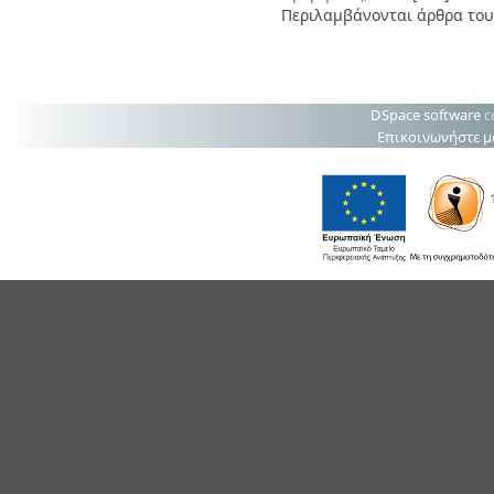
Περιλαμβάνονται άρθρα του
DSpace software
c
Επικοινωνήστε μ