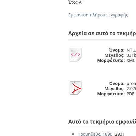
Διπλωματικές Εργασίες
Έτος Α΄
Πολιτικές Πρόσβασης
Ανά Ημερομηνία
Έκδοσης
Εμφάνιση πλήρους εγγραφής
Συγγραφείς
Τίτλοι
Θέματα
Αρχεία σε αυτό το τεκμήρ
Όνομα:
NTUA
Μέγεθος:
331b
Μορφότυπο:
XML
Όνομα:
prom
Μέγεθος:
2.0
Μορφότυπο:
PDF
Αυτό το τεκμήριο εμφανί
Προμηθεύς, 1890
[293]