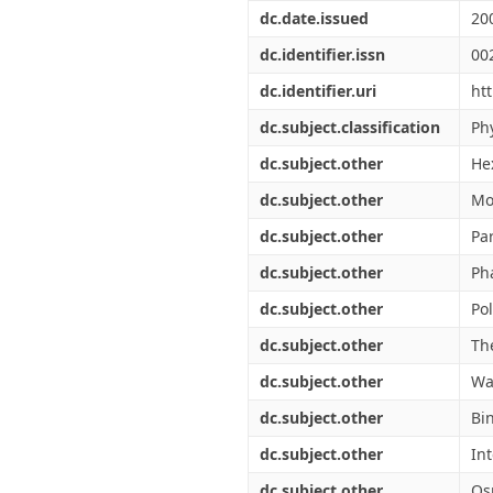
Διπλωματικές Εργασίες
dc.date.issued
20
Πολιτικές Πρόσβασης
Ανά Ημερομηνία
Έκδοσης
dc.identifier.issn
00
Συγγραφείς
dc.identifier.uri
ht
Τίτλοι
Θέματα
dc.subject.classification
Ph
dc.subject.other
He
dc.subject.other
Mo
dc.subject.other
Par
dc.subject.other
Ph
dc.subject.other
Po
dc.subject.other
Th
dc.subject.other
Wa
dc.subject.other
Bi
dc.subject.other
In
dc.subject.other
Os