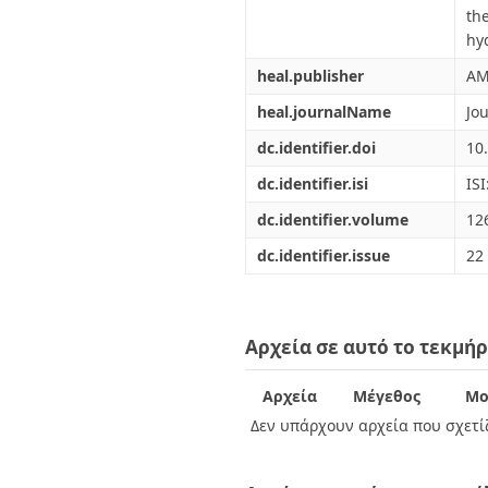
th
hy
heal.publisher
AM
heal.journalName
Jo
dc.identifier.doi
10
dc.identifier.isi
IS
dc.identifier.volume
12
dc.identifier.issue
22
Αρχεία σε αυτό το τεκμήρ
Αρχεία
Μέγεθος
Μο
Δεν υπάρχουν αρχεία που σχετίζ