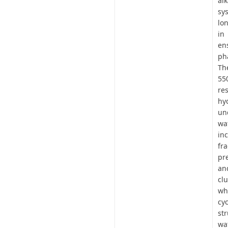
al
sy
lo
in
en
ph
Th
55
re
hy
un
wa
in
fr
pr
an
cl
wh
cy
st
wa