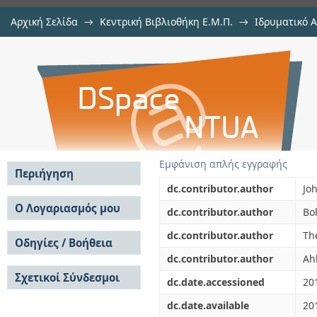
Αρχική Σελίδα
→
Κεντρική Βιβλιοθήκη Ε.Μ.Π.
→
Ιδρυματικό 
Monte Carlo simulations of equili
μελών Δ.Ε.Π. σε περιοδικά
→
Εμφάνιση Τεκμηρίου
Αποθετήριο DSpace/Manakin
in n -alkanes and polyethylene
Εμφάνιση απλής εγγραφής
Περιήγηση
dc.contributor.author
Jo
Σε όλο το DSpace
Ο Λογαριασμός μου
dc.contributor.author
Bol
Κοινότητες & Συλλογές
Σύνδεση
dc.contributor.author
Th
Ανά Ημερομηνία
Οδηγίες / Βοήθεια
Εγγραφή
Έκδοσης
dc.contributor.author
Ah
Οδηγίες Υποβολής
Συγγραφείς
Σχετικοί Σύνδεσμοι
Οδηγίες Χρήσης ΙΑ
Τίτλοι
dc.date.accessioned
20
Συχνές Ερωτήσεις
Θέματα
dc.date.available
20
Οδηγίες Υποβολής -
Αυτή η Συλλογή