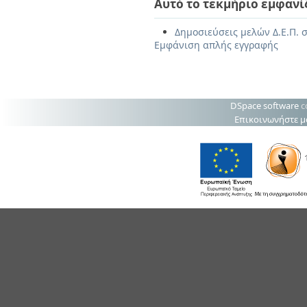
Αυτό το τεκμήριο εμφανί
Δημοσιεύσεις μελών Δ.Ε.Π. σ
Εμφάνιση απλής εγγραφής
DSpace software
c
Επικοινωνήστε μ