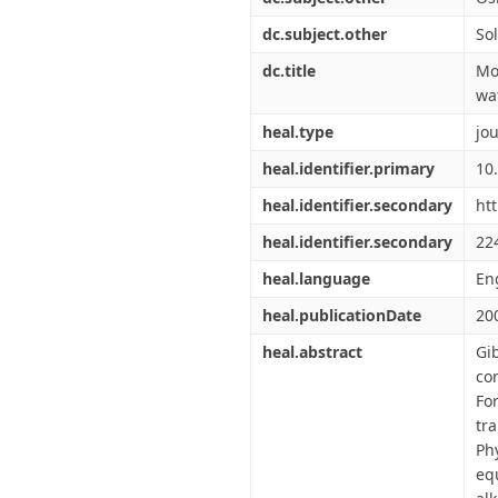
dc.subject.other
Sol
dc.title
Mo
wa
heal.type
jou
heal.identifier.primary
10
heal.identifier.secondary
ht
heal.identifier.secondary
22
heal.language
En
heal.publicationDate
20
heal.abstract
Gi
co
Fo
tr
Ph
eq