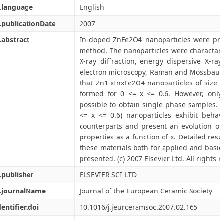
.language
English
.publicationDate
2007
.abstract
In-doped ZnFe2O4 nanoparticles were pre
method. The nanoparticles were characta
X-ray diffraction, energy dispersive X-r
electron microscopy, Raman and Mossbaue
that Zn1-xInxFe2O4 nanoparticles of siz
formed for 0 <= x <= 0.6. However, only
possible to obtain single phase samples
<= x <= 0.6) nanoparticles exhibit behav
counterparts and present an evolution of
properties as a function of x. Detailed resu
these materials both for applied and basic
presented. (c) 2007 Elsevier Ltd. All rights
.publisher
ELSEVIER SCI LTD
l.journalName
Journal of the European Ceramic Society
dentifier.doi
10.1016/j.jeurceramsoc.2007.02.165