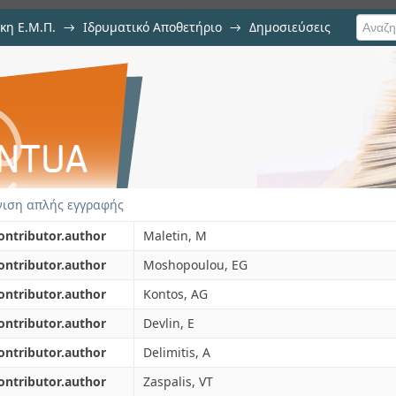
κη Ε.Μ.Π.
→
Ιδρυματικό Αποθετήριο
→
Δημοσιεύσεις
ructural characterization of
ιση Τεκμηρίου
ιση απλής εγγραφής
ontributor.author
Maletin, M
ontributor.author
Moshopoulou, EG
ontributor.author
Kontos, AG
ontributor.author
Devlin, E
ontributor.author
Delimitis, A
ontributor.author
Zaspalis, VT