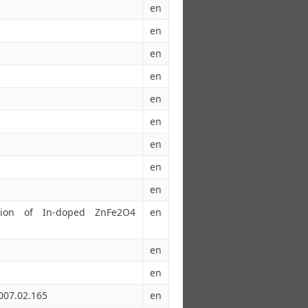
en
en
en
en
en
en
en
en
en
ation of In-doped ZnFe2O4
en
en
en
2007.02.165
en