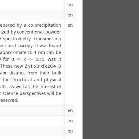
en
en
pared by a co-precipitation
en
rized by conventional powder
ay spectrometry, transmission
r spectroscopy. It was found
e approximate to 4 nm can be
 for 0 <= x <= 0.15, was it
. These new Zn1-xInxFe2O4 (0
ior distinct from their bulk
 the structural and physical
lts, as well as the interest of
 science perspectives will be
 reserved.
en
en
en