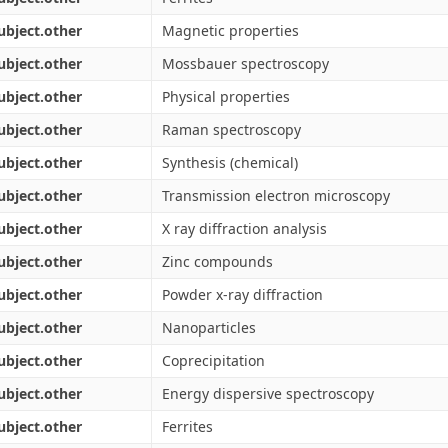
ubject.other
Magnetic properties
ubject.other
Mossbauer spectroscopy
ubject.other
Physical properties
ubject.other
Raman spectroscopy
ubject.other
Synthesis (chemical)
ubject.other
Transmission electron microscopy
ubject.other
X ray diffraction analysis
ubject.other
Zinc compounds
ubject.other
Powder x-ray diffraction
ubject.other
Nanoparticles
ubject.other
Coprecipitation
ubject.other
Energy dispersive spectroscopy
ubject.other
Ferrites