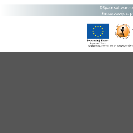
DSpace software
c
Επικοινωνήστε μ