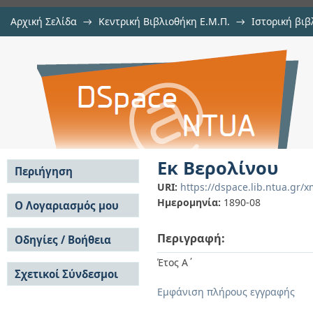
Αρχική Σελίδα
→
Κεντρική Βιβλιοθήκη Ε.Μ.Π.
→
Ιστορική βιβ
Εκ Βερολίνου
→
Προμηθεύς
→
Προμηθεύς, 1890
→
Εμφάνιση Τεκμηρίου
Αποθετήριο DSpace/Manakin
Εκ Βερολίνου
Περιήγηση
URI:
https://dspace.lib.ntua.gr/
Σε όλο το DSpace
Ημερομηνία:
1890-08
Ο Λογαριασμός μου
Κοινότητες & Συλλογές
Σύνδεση
Ανά Ημερομηνία
Περιγραφή:
Οδηγίες / Βοήθεια
Εγγραφή
Έκδοσης
Οδηγίες Υποβολής
Συγγραφείς
Έτος Α΄
Σχετικοί Σύνδεσμοι
Οδηγίες Χρήσης ΙΑ
Τίτλοι
Συχνές Ερωτήσεις
Θέματα
Εμφάνιση πλήρους εγγραφής
Οδηγίες Υποβολής -
Αυτή η Συλλογή