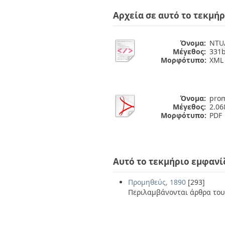
Διπλωματικές Εργασίες
Πολιτικές Πρόσβασης
Ανά Ημερομηνία
Αρχεία σε αυτό το τεκμήρ
Έκδοσης
Συγγραφείς
Όνομα:
NTUA
Τίτλοι
Μέγεθος:
331b
Θέματα
Μορφότυπο:
XML
Όνομα:
prom
Μέγεθος:
2.0
Μορφότυπο:
PDF
Αυτό το τεκμήριο εμφανί
Προμηθεύς, 1890
[293]
Περιλαμβάνονται άρθρα του