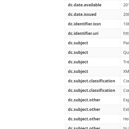
Διπλωματικές Εργασίες
dc.date.available
20
Πολιτικές Πρόσβασης
Ανά Ημερομηνία
Έκδοσης
dc.date.issued
20
Συγγραφείς
dc.identifier.issn
10
Τίτλοι
Θέματα
dc.identifier.uri
ht
dc.subject
Par
dc.subject
Qu
dc.subject
Tr
dc.subject
XM
dc.subject.classification
Co
dc.subject.classification
Co
dc.subject.other
Ex
dc.subject.other
Ex
dc.subject.other
He
dc.subject.other
In 