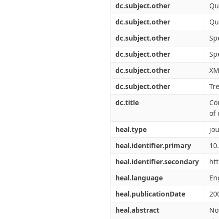
dc.subject.other
Qu
dc.subject.other
Qu
dc.subject.other
Sp
dc.subject.other
Spe
dc.subject.other
XM
dc.subject.other
Tr
dc.title
Co
of
heal.type
jou
heal.identifier.primary
10
heal.identifier.secondary
ht
heal.language
En
heal.publicationDate
20
heal.abstract
No