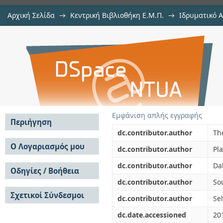
Αρχική Σελίδα
→
Κεντρική Βιβλιοθήκη Ε.Μ.Π.
→
Ιδρυματικό 
Containment of partially specifie
μελών Δ.Ε.Π. σε περιοδικά
→
Εμφάνιση Τεκμηρίου
Αποθετήριο DSpace/Manakin
dimension graphs
Εμφάνιση απλής εγγραφής
Περιήγηση
dc.contributor.author
Th
Σε όλο το DSpace
Ο Λογαριασμός μου
dc.contributor.author
Pla
Κοινότητες & Συλλογές
Σύνδεση
dc.contributor.author
Da
Ανά Ημερομηνία
Οδηγίες / Βοήθεια
Εγγραφή
Έκδοσης
dc.contributor.author
So
Οδηγίες Υποβολής
Συγγραφείς
Σχετικοί Σύνδεσμοι
Οδηγίες Χρήσης ΙΑ
Τίτλοι
dc.contributor.author
Sel
Συχνές Ερωτήσεις
Θέματα
dc.date.accessioned
20
Οδηγίες Υποβολής -
Αυτή η Συλλογή