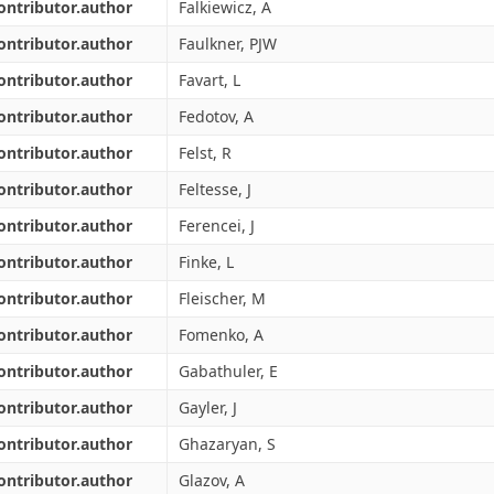
ontributor.author
Falkiewicz, A
ontributor.author
Faulkner, PJW
ontributor.author
Favart, L
ontributor.author
Fedotov, A
ontributor.author
Felst, R
ontributor.author
Feltesse, J
ontributor.author
Ferencei, J
ontributor.author
Finke, L
ontributor.author
Fleischer, M
ontributor.author
Fomenko, A
ontributor.author
Gabathuler, E
ontributor.author
Gayler, J
ontributor.author
Ghazaryan, S
ontributor.author
Glazov, A