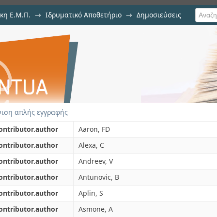
κη Ε.Μ.Π.
→
Ιδρυματικό Αποθετήριο
→
Δημοσιεύσεις
fractive scattering of photons 
ιση Τεκμηρίου
ιση απλής εγγραφής
ontributor.author
Aaron, FD
ontributor.author
Alexa, C
ontributor.author
Andreev, V
ontributor.author
Antunovic, B
ontributor.author
Aplin, S
ontributor.author
Asmone, A