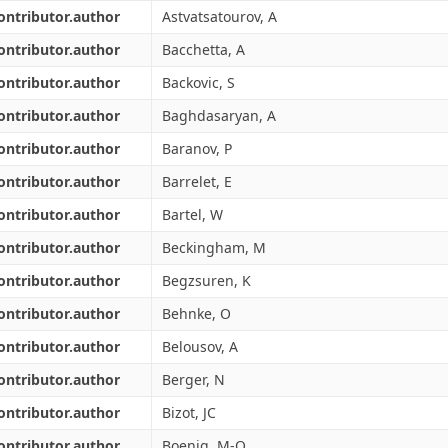
ontributor.author
Astvatsatourov, A
ontributor.author
Bacchetta, A
ontributor.author
Backovic, S
ontributor.author
Baghdasaryan, A
ontributor.author
Baranov, P
ontributor.author
Barrelet, E
ontributor.author
Bartel, W
ontributor.author
Beckingham, M
ontributor.author
Begzsuren, K
ontributor.author
Behnke, O
ontributor.author
Belousov, A
ontributor.author
Berger, N
ontributor.author
Bizot, JC
ontributor.author
Boenig, M-O