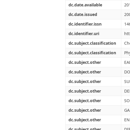
Διπλωματικές Εργασίες
dc.date.available
20
Πολιτικές Πρόσβασης
Ανά Ημερομηνία
Έκδοσης
dc.date.issued
20
Συγγραφείς
dc.identifier.issn
14
Τίτλοι
Θέματα
dc.identifier.uri
ht
dc.subject.classification
Ch
dc.subject.classification
Ph
dc.subject.other
EA
dc.subject.other
DO
dc.subject.other
SU
dc.subject.other
DE
dc.subject.other
SO
dc.subject.other
GA
dc.subject.other
EN
dc.subject.other
DI