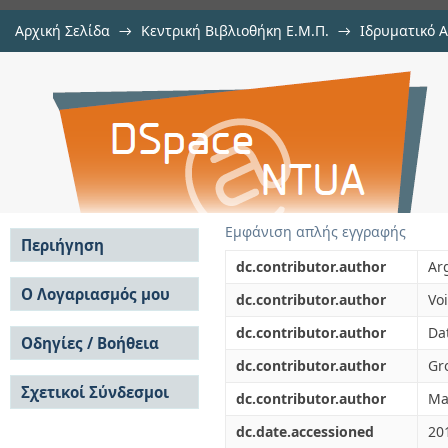
Αρχική Σελίδα
→
Κεντρική Βιβλιοθήκη Ε.Μ.Π.
→
Ιδρυματικό 
Oxygen incorporation into stront
μελών Δ.Ε.Π. σε περιοδικά
→
Εμφάνιση Τεκμηρίου
Αποθετήριο DSpace/Manakin
dissociation
Εμφάνιση απλής εγγραφής
Περιήγηση
dc.contributor.author
Arg
Σε όλο το DSpace
Ο Λογαριασμός μου
dc.contributor.author
Voi
Κοινότητες & Συλλογές
Σύνδεση
dc.contributor.author
Dat
Ανά Ημερομηνία
Οδηγίες / Βοήθεια
Εγγραφή
Έκδοσης
dc.contributor.author
Gr
Οδηγίες Υποβολής
Συγγραφείς
Σχετικοί Σύνδεσμοι
Οδηγίες Χρήσης ΙΑ
Τίτλοι
dc.contributor.author
Ma
Συχνές Ερωτήσεις
Θέματα
dc.date.accessioned
20
Οδηγίες Υποβολής -
Αυτή η Συλλογή