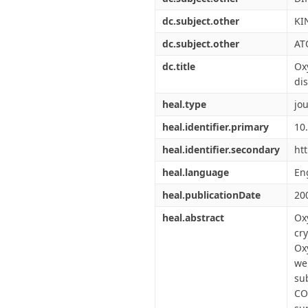
dc.subject.other
KI
dc.subject.other
AT
dc.title
Ox
dis
heal.type
jou
heal.identifier.primary
10
heal.identifier.secondary
ht
heal.language
En
heal.publicationDate
20
heal.abstract
Ox
cr
Ox
we
su
CO