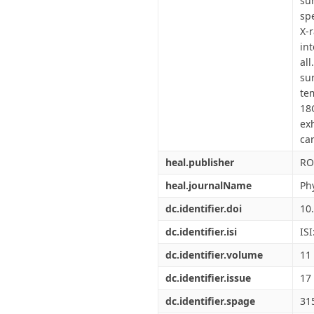
su
sp
X-
in
al
su
te
18
ex
ca
heal.publisher
RO
heal.journalName
Ph
dc.identifier.doi
10
dc.identifier.isi
IS
dc.identifier.volume
11
dc.identifier.issue
17
dc.identifier.spage
31