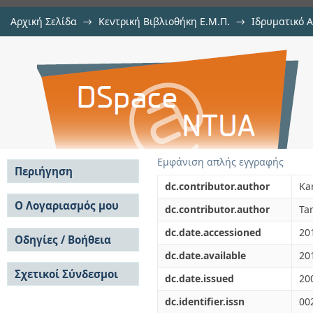
Αρχική Σελίδα
→
Κεντρική Βιβλιοθήκη Ε.Μ.Π.
→
Ιδρυματικό 
Preparation of poly(acrylonitri
μελών Δ.Ε.Π. σε περιοδικά
→
Εμφάνιση Τεκμηρίου
Αποθετήριο DSpace/Manakin
nanocomposites and degradation st
Εμφάνιση απλής εγγραφής
Περιήγηση
dc.contributor.author
Ka
Σε όλο το DSpace
Ο Λογαριασμός μου
dc.contributor.author
Tar
Κοινότητες & Συλλογές
Σύνδεση
dc.date.accessioned
20
Ανά Ημερομηνία
Οδηγίες / Βοήθεια
Εγγραφή
Έκδοσης
dc.date.available
20
Οδηγίες Υποβολής
Συγγραφείς
Σχετικοί Σύνδεσμοι
Οδηγίες Χρήσης ΙΑ
Τίτλοι
dc.date.issued
20
Συχνές Ερωτήσεις
Θέματα
dc.identifier.issn
00
Οδηγίες Υποβολής -
Αυτή η Συλλογή