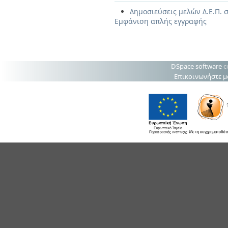
Δημοσιεύσεις μελών Δ.Ε.Π. σ
Εμφάνιση απλής εγγραφής
DSpace software
c
Επικοινωνήστε μ