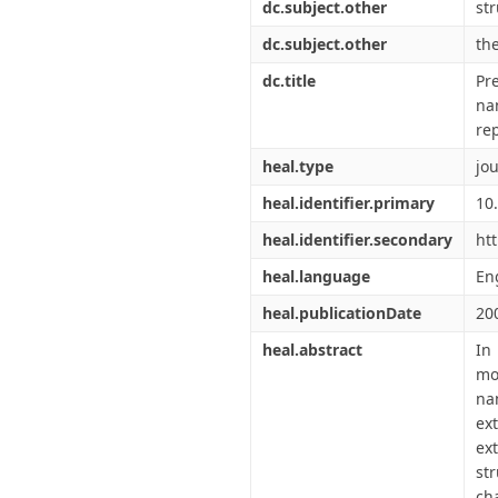
dc.subject.other
st
dc.subject.other
the
dc.title
Pr
na
re
heal.type
jou
heal.identifier.primary
10
heal.identifier.secondary
ht
heal.language
En
heal.publicationDate
20
heal.abstract
In
mo
na
ex
ex
st
ch