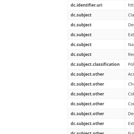
Διπλωματικές Εργασίες
dc.identifier.uri
ht
Πολιτικές Πρόσβασης
Ανά Ημερομηνία
Έκδοσης
dc.subject
Cl
Συγγραφείς
dc.subject
De
Τίτλοι
Θέματα
dc.subject
Ex
dc.subject
Na
dc.subject
Re
dc.subject.classification
Po
dc.subject.other
Ac
dc.subject.other
Ch
dc.subject.other
Col
dc.subject.other
Co
dc.subject.other
De
dc.subject.other
Ex
dc.subject.other
Fu