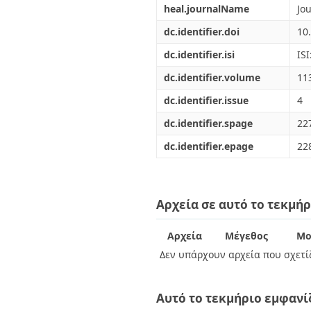
heal.journalName
Jo
dc.identifier.doi
10
dc.identifier.isi
IS
dc.identifier.volume
11
dc.identifier.issue
4
dc.identifier.spage
22
dc.identifier.epage
22
Αρχεία σε αυτό το τεκμήρ
Αρχεία
Μέγεθος
Μο
Δεν υπάρχουν αρχεία που σχετίζ
Αυτό το τεκμήριο εμφανί