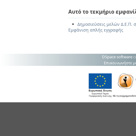
Αυτό το τεκμήριο εμφανί
Δημοσιεύσεις μελών Δ.Ε.Π. σ
Εμφάνιση απλής εγγραφής
DSpace software
c
Επικοινωνήστε μ