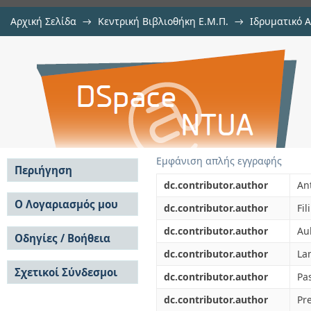
Αρχική Σελίδα
→
Κεντρική Βιβλιοθήκη Ε.Μ.Π.
→
Ιδρυματικό 
Pressure and magnetic field effec
μελών Δ.Ε.Π. σε περιοδικά
→
Εμφάνιση Τεκμηρίου
Αποθετήριο DSpace/Manakin
Εμφάνιση απλής εγγραφής
Περιήγηση
dc.contributor.author
An
Σε όλο το DSpace
Ο Λογαριασμός μου
dc.contributor.author
Fil
Κοινότητες & Συλλογές
Σύνδεση
dc.contributor.author
Au
Ανά Ημερομηνία
Οδηγίες / Βοήθεια
Εγγραφή
Έκδοσης
dc.contributor.author
La
Οδηγίες Υποβολής
Συγγραφείς
Σχετικοί Σύνδεσμοι
Οδηγίες Χρήσης ΙΑ
Τίτλοι
dc.contributor.author
Pa
Συχνές Ερωτήσεις
Θέματα
dc.contributor.author
Pre
Οδηγίες Υποβολής -
Αυτή η Συλλογή