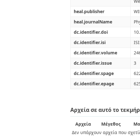
We
heal.publisher
WI
heal.journalName
Phy
dc.identifier.doi
10
dc.identifier.isi
IS
dc.identifier.volume
24
dc.identifier.issue
3
dc.identifier.spage
62
dc.identifier.epage
62
Αρχεία σε αυτό το τεκμήρ
Αρχεία
Μέγεθος
Μο
Δεν υπάρχουν αρχεία που σχετίζ