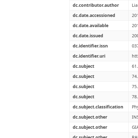
Διπλωματικές Εργασίες
dc.contributor.author
Lia
Πολιτικές Πρόσβασης
Ανά Ημερομηνία
Έκδοσης
dc.date.accessioned
20
Συγγραφείς
dc.date.available
20
Τίτλοι
Θέματα
dc.date.issued
20
dc.identifier.issn
03
dc.identifier.uri
ht
dc.subject
61
dc.subject
74.
dc.subject
75
dc.subject
78.
dc.subject.classification
Ph
dc.subject.other
IN
dc.subject.other
GI
dc.subject.other
RA