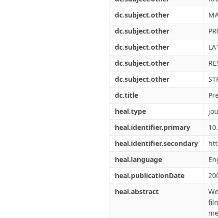
dc.subject.other
MA
dc.subject.other
PR
dc.subject.other
LA
dc.subject.other
RE
dc.subject.other
ST
dc.title
Pr
heal.type
jou
heal.identifier.primary
10
heal.identifier.secondary
ht
heal.language
En
heal.publicationDate
20
heal.abstract
We
fi
me