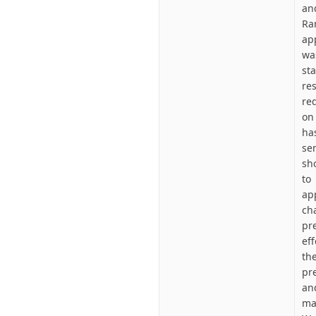
an
Ra
app
wa
st
re
re
on
ha
se
sh
to
ap
ch
pr
ef
th
pr
an
ma