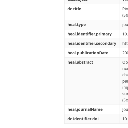
dc.title
Ri
(S
heal.type
jou
heal.identifier.primary
10
heal.identifier.secondary
ht
heal.publicationDate
20
heal.abstract
Ob
no
ch
pa
im
su
(S
heal.journalName
Jo
dc.identifier.doi
10