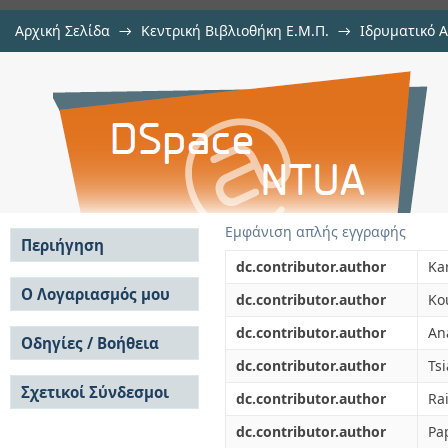
Αρχική Σελίδα
→
Κεντρική Βιβλιοθήκη Ε.Μ.Π.
→
Ιδρυματικό 
River-induced particle distri
μελών Δ.Ε.Π. σε περιοδικά
→
Εμφάνιση Τεκμηρίου
Αποθετήριο DSpace/Manakin
(September 2002 and 2004)
Εμφάνιση απλής εγγραφής
Περιήγηση
dc.contributor.author
Ka
Σε όλο το DSpace
Ο Λογαριασμός μου
dc.contributor.author
Ko
Κοινότητες & Συλλογές
Σύνδεση
dc.contributor.author
An
Ανά Ημερομηνία
Οδηγίες / Βοήθεια
Εγγραφή
Έκδοσης
dc.contributor.author
Tsi
Οδηγίες Υποβολής
Συγγραφείς
Σχετικοί Σύνδεσμοι
Οδηγίες Χρήσης ΙΑ
Τίτλοι
dc.contributor.author
Rai
Συχνές Ερωτήσεις
Θέματα
dc.contributor.author
Pa
Οδηγίες Υποβολής -
Αυτή η Συλλογή