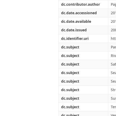
Διπλωματικές Εργασίες
dc.contributor.author
Pa
Πολιτικές Πρόσβασης
Ανά Ημερομηνία
Έκδοσης
dc.date.accessioned
20
Συγγραφείς
dc.date.available
20
Τίτλοι
Θέματα
dc.date.issued
20
dc.identifier.uri
ht
dc.subject
Pa
dc.subject
Ri
dc.subject
Sa
dc.subject
Se
dc.subject
Se
dc.subject
Str
dc.subject
Su
dc.subject
Te
dc.subject
Ver