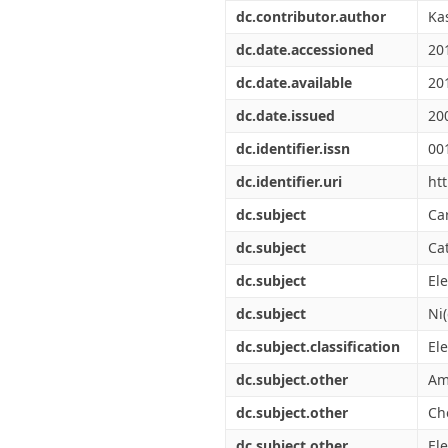
Διπλωματικές Εργασίες
dc.contributor.author
Ka
Πολιτικές Πρόσβασης
Ανά Ημερομηνία
Έκδοσης
dc.date.accessioned
20
Συγγραφείς
dc.date.available
20
Τίτλοι
Θέματα
dc.date.issued
20
dc.identifier.issn
00
dc.identifier.uri
ht
dc.subject
Ca
dc.subject
Cat
dc.subject
El
dc.subject
Ni
dc.subject.classification
El
dc.subject.other
Am
dc.subject.other
Ch
dc.subject.other
El