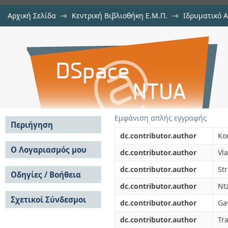
Αρχική Σελίδα
→
Κεντρική Βιβλιοθήκη Ε.Μ.Π.
→
Ιδρυματικό 
Synthesis of carbon nanotubes by p
μελών Δ.Ε.Π. σε περιοδικά
→
Εμφάνιση Τεκμηρίου
Αποθετήριο DSpace/Manakin
Εμφάνιση απλής εγγραφής
Περιήγηση
dc.contributor.author
Ko
Σε όλο το DSpace
Ο Λογαριασμός μου
dc.contributor.author
Vl
Κοινότητες & Συλλογές
Σύνδεση
dc.contributor.author
Str
Ανά Ημερομηνία
Οδηγίες / Βοήθεια
Εγγραφή
Έκδοσης
dc.contributor.author
Nt
Οδηγίες Υποβολής
Συγγραφείς
Σχετικοί Σύνδεσμοι
Οδηγίες Χρήσης ΙΑ
Τίτλοι
dc.contributor.author
Ga
Συχνές Ερωτήσεις
Θέματα
dc.contributor.author
Tr
Οδηγίες Υποβολής -
Αυτή η Συλλογή