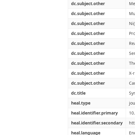
dc.subject.other
Met
dc.subject.other
Mu
dc.subject.other
Ni
dc.subject.other
Pr
dc.subject.other
Re
dc.subject.other
Se
dc.subject.other
Th
dc.subject.other
X-r
dc.subject.other
Ca
dc.title
Sy
heal.type
jou
heal.identifier.primary
10
heal.identifier.secondary
htt
heal.language
En