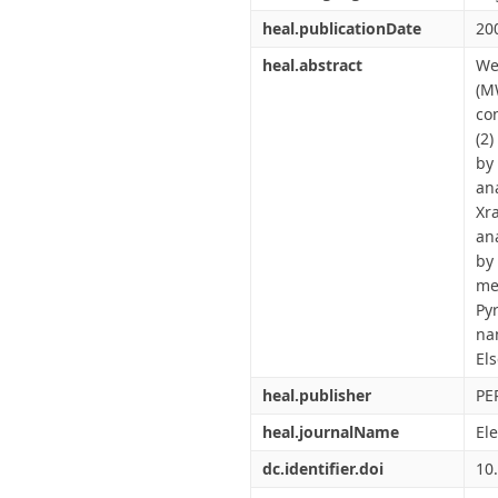
heal.publicationDate
20
heal.abstract
We
(M
con
(2
by
an
Xr
an
by
me
Py
na
Els
heal.publisher
PE
heal.journalName
El
dc.identifier.doi
10