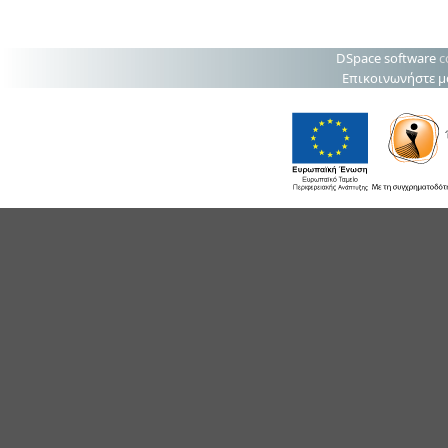
DSpace software
c
Επικοινωνήστε μ