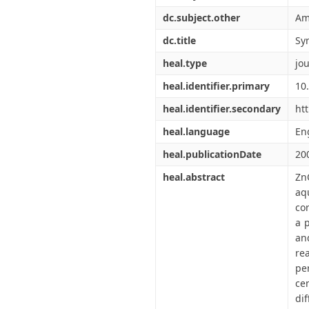
dc.subject.other
Am
dc.title
Sy
heal.type
jou
heal.identifier.primary
10
heal.identifier.secondary
ht
heal.language
En
heal.publicationDate
20
heal.abstract
Zn
aq
cor
a 
an
re
pe
ce
di