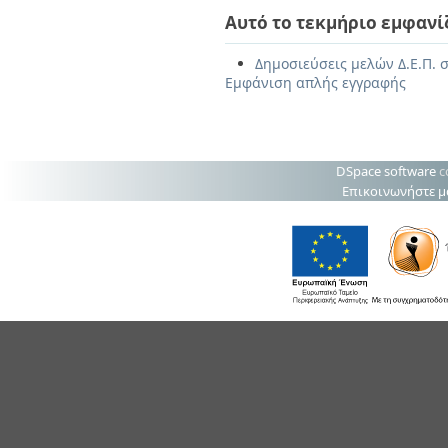
Αυτό το τεκμήριο εμφανί
Δημοσιεύσεις μελών Δ.Ε.Π. σ
Εμφάνιση απλής εγγραφής
DSpace software
c
Επικοινωνήστε μ