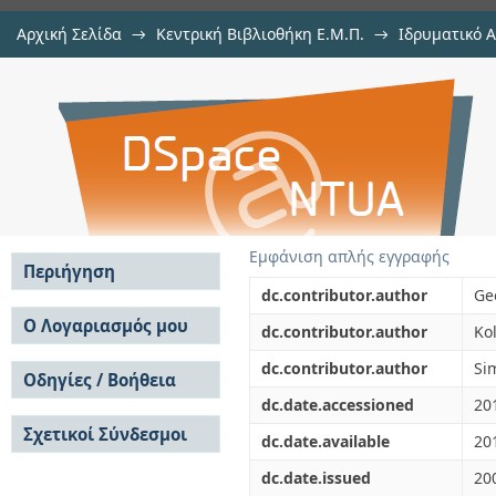
Αρχική Σελίδα
→
Κεντρική Βιβλιοθήκη Ε.Μ.Π.
→
Ιδρυματικό 
Synthesis of ZnO nanostructures 
μελών Δ.Ε.Π. σε περιοδικά
→
Εμφάνιση Τεκμηρίου
Αποθετήριο DSpace/Manakin
Εμφάνιση απλής εγγραφής
Περιήγηση
dc.contributor.author
Ge
Σε όλο το DSpace
Ο Λογαριασμός μου
dc.contributor.author
Kol
Κοινότητες & Συλλογές
Σύνδεση
dc.contributor.author
Sim
Ανά Ημερομηνία
Οδηγίες / Βοήθεια
Εγγραφή
Έκδοσης
dc.date.accessioned
20
Οδηγίες Υποβολής
Συγγραφείς
Σχετικοί Σύνδεσμοι
Οδηγίες Χρήσης ΙΑ
Τίτλοι
dc.date.available
20
Συχνές Ερωτήσεις
Θέματα
dc.date.issued
20
Οδηγίες Υποβολής -
Αυτή η Συλλογή