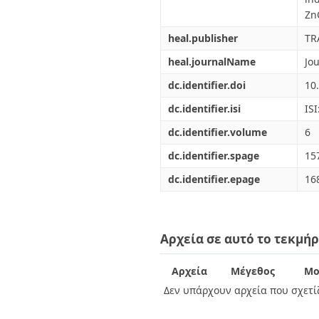
Zn
heal.publisher
TR
heal.journalName
Jo
dc.identifier.doi
10
dc.identifier.isi
IS
dc.identifier.volume
6
dc.identifier.spage
15
dc.identifier.epage
16
Αρχεία σε αυτό το τεκμήρ
Αρχεία
Μέγεθος
Μο
Δεν υπάρχουν αρχεία που σχετίζ