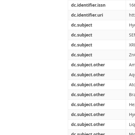
Διπλωματικές Εργασίες
dc.identifier.issn
16
Πολιτικές Πρόσβασης
Ανά Ημερομηνία
Έκδοσης
dc.identifier.uri
ht
Συγγραφείς
dc.subject
Hy
Τίτλοι
Θέματα
dc.subject
SE
dc.subject
XR
dc.subject
Zn
dc.subject.other
Am
dc.subject.other
Aq
dc.subject.other
At
dc.subject.other
Br
dc.subject.other
He
dc.subject.other
Hy
dc.subject.other
Li
dc.subject.other
Mo