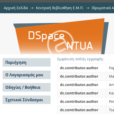
Αρχική Σελίδα
→
Κεντρική Βιβλιοθήκη Ε.Μ.Π.
→
Ιδρυματικό 
Systematic lidar observations of S
μελών Δ.Ε.Π. σε περιοδικά
→
Εμφάνιση Τεκμηρίου
Αποθετήριο DSpace/Manakin
the frame of EARLINET project (200
Εμφάνιση απλής εγγραφής
Περιήγηση
dc.contributor.author
Pa
Σε όλο το DSpace
Ο Λογαριασμός μου
dc.contributor.author
Ma
Κοινότητες & Συλλογές
Σύνδεση
dc.contributor.author
Ami
Ανά Ημερομηνία
Οδηγίες / Βοήθεια
Εγγραφή
Έκδοσης
dc.contributor.author
Ka
Οδηγίες Υποβολής
Συγγραφείς
Σχετικοί Σύνδεσμοι
Οδηγίες Χρήσης ΙΑ
Τίτλοι
dc.contributor.author
Pe
Συχνές Ερωτήσεις
Θέματα
dc.contributor.author
Ts
Οδηγίες Υποβολής -
Αυτή η Συλλογή