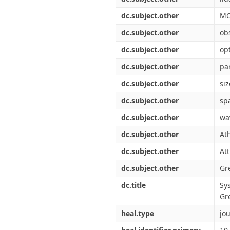
dc.subject.other
MO
dc.subject.other
ob
dc.subject.other
op
dc.subject.other
par
dc.subject.other
siz
dc.subject.other
spa
dc.subject.other
wa
dc.subject.other
Ath
dc.subject.other
Att
dc.subject.other
Gr
dc.title
Sy
Gr
heal.type
jou