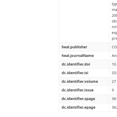
ty
ma
20
ob
nm
ex
pre
heal.publisher
CO
heal.journalName
An
dc.identifier.doi
10
dc.identifier.isi
IS
dc.identifier.volume
27
dc.identifier.issue
9
dc.identifier.spage
36
dc.identifier.epage
36