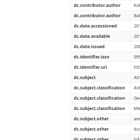
Διπλωματικές Εργασίες
dc.contributor.author
Kok
Πολιτικές Πρόσβασης
Ανά Ημερομηνία
Έκδοσης
dc.contributor.author
Ba
Συγγραφείς
dc.date.accessioned
20
Τίτλοι
Θέματα
dc.date.available
20
dc.date.issued
20
dc.identifier.issn
09
dc.identifier.uri
ht
dc.subject
At
dc.subject.classification
As
dc.subject.classification
Ge
dc.subject.classification
Me
dc.subject.other
ae
dc.subject.other
du
dc.subject.other
lid