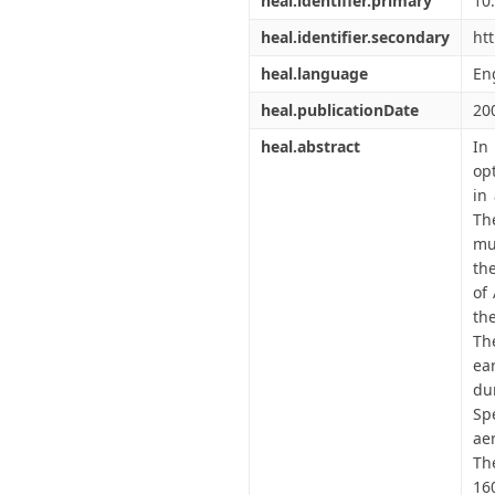
heal.identifier.primary
10
heal.identifier.secondary
ht
heal.language
En
heal.publicationDate
20
heal.abstract
In
op
in
Th
mu
th
of
th
Th
ea
du
Sp
ae
Th
16