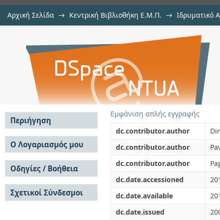
Αρχική Σελίδα
→
Κεντρική Βιβλιοθήκη Ε.Μ.Π.
→
Ιδρυματικό 
TELIOS: A tool for the automatic 
μελών Δ.Ε.Π. σε περιοδικά
→
Εμφάνιση Τεκμηρίου
Αποθετήριο DSpace/Manakin
Εμφάνιση απλής εγγραφής
Περιήγηση
dc.contributor.author
Di
Σε όλο το DSpace
Ο Λογαριασμός μου
dc.contributor.author
Pav
Κοινότητες & Συλλογές
Σύνδεση
dc.contributor.author
Pa
Ανά Ημερομηνία
Οδηγίες / Βοήθεια
Εγγραφή
Έκδοσης
dc.date.accessioned
20
Οδηγίες Υποβολής
Συγγραφείς
Σχετικοί Σύνδεσμοι
Οδηγίες Χρήσης ΙΑ
Τίτλοι
dc.date.available
20
Συχνές Ερωτήσεις
Θέματα
dc.date.issued
20
Οδηγίες Υποβολής -
Αυτή η Συλλογή