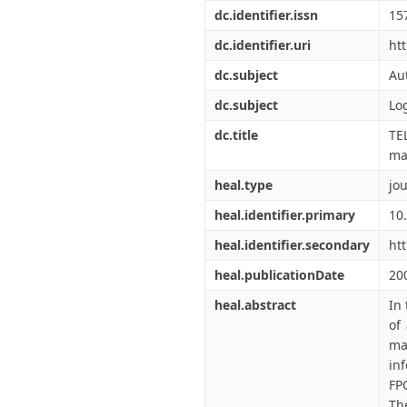
Διπλωματικές Εργασίες
dc.identifier.issn
15
Πολιτικές Πρόσβασης
Ανά Ημερομηνία
Έκδοσης
dc.identifier.uri
ht
Συγγραφείς
dc.subject
Au
Τίτλοι
Θέματα
dc.subject
Lo
dc.title
TE
ma
heal.type
jou
heal.identifier.primary
10
heal.identifier.secondary
ht
heal.publicationDate
20
heal.abstract
In
of
ma
in
FP
Th