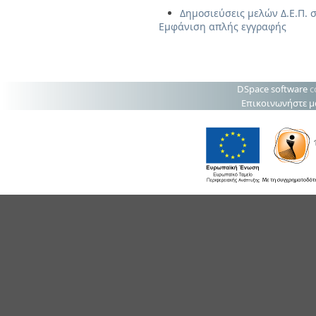
Δημοσιεύσεις μελών Δ.Ε.Π. σ
Εμφάνιση απλής εγγραφής
DSpace software
c
Επικοινωνήστε μ