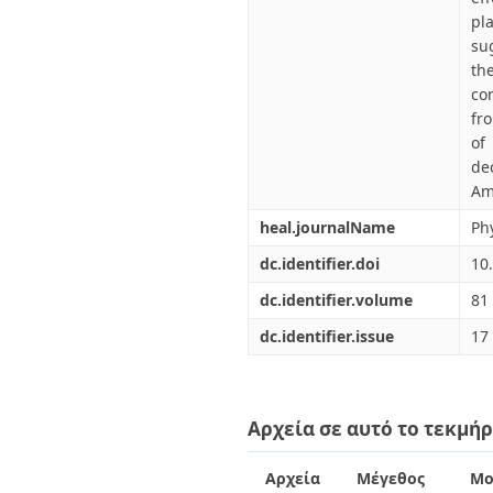
pl
su
th
co
fr
of
de
Am
heal.journalName
Ph
dc.identifier.doi
10
dc.identifier.volume
81
dc.identifier.issue
17
Αρχεία σε αυτό το τεκμήρ
Αρχεία
Μέγεθος
Μο