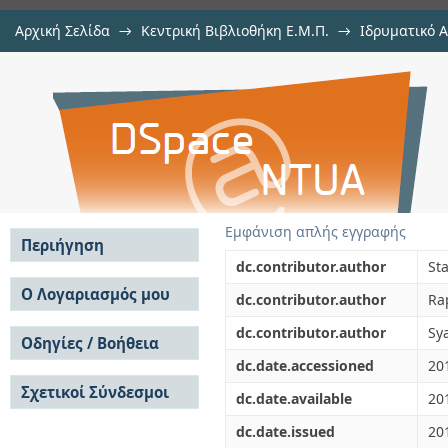
Αρχική Σελίδα
→
Κεντρική Βιβλιοθήκη Ε.Μ.Π.
→
Ιδρυματικό 
Effects of pressure on the boson p
μελών Δ.Ε.Π. σε περιοδικά
→
Εμφάνιση Τεκμηρίου
Αποθετήριο DSpace/Manakin
Evidence of an elastic glass-to-glas
Εμφάνιση απλής εγγραφής
Περιήγηση
dc.contributor.author
St
Σε όλο το DSpace
Ο Λογαριασμός μου
dc.contributor.author
Rap
Κοινότητες & Συλλογές
Σύνδεση
dc.contributor.author
Sy
Ανά Ημερομηνία
Οδηγίες / Βοήθεια
Εγγραφή
Έκδοσης
dc.date.accessioned
20
Οδηγίες Υποβολής
Συγγραφείς
Σχετικοί Σύνδεσμοι
Οδηγίες Χρήσης ΙΑ
Τίτλοι
dc.date.available
20
Συχνές Ερωτήσεις
Θέματα
dc.date.issued
20
Οδηγίες Υποβολής -
Αυτή η Συλλογή