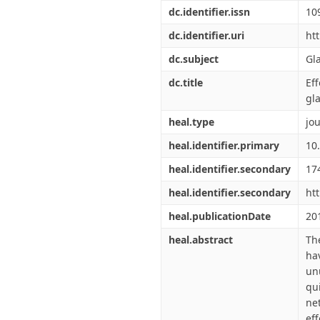
Διπλωματικές Εργασίες
dc.identifier.issn
10
Πολιτικές Πρόσβασης
Ανά Ημερομηνία
Έκδοσης
dc.identifier.uri
ht
Συγγραφείς
dc.subject
Gl
Τίτλοι
Θέματα
dc.title
Ef
gla
heal.type
jou
heal.identifier.primary
10
heal.identifier.secondary
17
heal.identifier.secondary
ht
heal.publicationDate
20
heal.abstract
Th
ha
un
qu
ne
eff