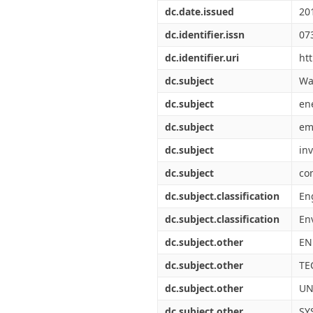
Διπλωματικές Εργασίες
dc.date.issued
20
Πολιτικές Πρόσβασης
Ανά Ημερομηνία
Έκδοσης
dc.identifier.issn
07
Συγγραφείς
dc.identifier.uri
ht
Τίτλοι
Θέματα
dc.subject
Wa
dc.subject
en
dc.subject
em
dc.subject
in
dc.subject
co
dc.subject.classification
En
dc.subject.classification
En
dc.subject.other
EN
dc.subject.other
TE
dc.subject.other
UN
dc.subject.other
SY