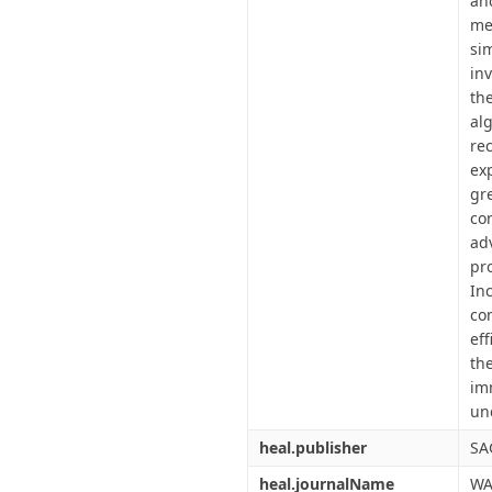
an
me
si
in
th
al
re
exp
gr
con
ad
pr
In
co
ef
th
im
un
heal.publisher
SA
heal.journalName
WA