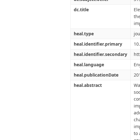
dc.title
El
th
im
heal.type
jou
heal.identifier.primary
10
heal.identifier.secondary
ht
heal.language
En
heal.publicationDate
20
heal.abstract
Wa
so
co
im
ad
ch
im
to