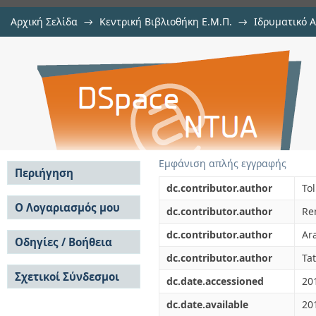
Αρχική Σελίδα
→
Κεντρική Βιβλιοθήκη Ε.Μ.Π.
→
Ιδρυματικό 
Electricity and combined heat 
μελών Δ.Ε.Π. σε περιοδικά
→
Εμφάνιση Τεκμηρίου
Αποθετήριο DSpace/Manakin
theoretically optimal investmen
implications
Εμφάνιση απλής εγγραφής
Περιήγηση
dc.contributor.author
Tol
Σε όλο το DSpace
Ο Λογαριασμός μου
dc.contributor.author
Ren
Κοινότητες & Συλλογές
Σύνδεση
dc.contributor.author
Ara
Ανά Ημερομηνία
Οδηγίες / Βοήθεια
Εγγραφή
Έκδοσης
dc.contributor.author
Tat
Οδηγίες Υποβολής
Συγγραφείς
Σχετικοί Σύνδεσμοι
Οδηγίες Χρήσης ΙΑ
Τίτλοι
dc.date.accessioned
20
Συχνές Ερωτήσεις
Θέματα
dc.date.available
20
Οδηγίες Υποβολής -
Αυτή η Συλλογή