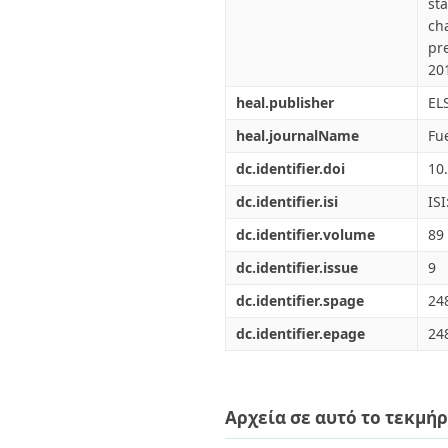
st
ch
pre
201
heal.publisher
EL
heal.journalName
Fu
dc.identifier.doi
10
dc.identifier.isi
IS
dc.identifier.volume
89
dc.identifier.issue
9
dc.identifier.spage
24
dc.identifier.epage
24
Αρχεία σε αυτό το τεκμήρ