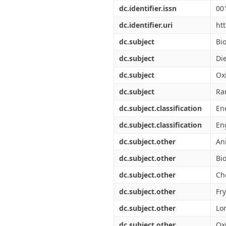
Διπλωματικές Εργασίες
dc.identifier.issn
00
Πολιτικές Πρόσβασης
Ανά Ημερομηνία
Έκδοσης
dc.identifier.uri
ht
Συγγραφείς
dc.subject
Bi
Τίτλοι
Θέματα
dc.subject
Die
dc.subject
Oxi
dc.subject
Ra
dc.subject.classification
En
dc.subject.classification
En
dc.subject.other
An
dc.subject.other
Bi
dc.subject.other
Ch
dc.subject.other
Fry
dc.subject.other
Lo
dc.subject.other
Oxi