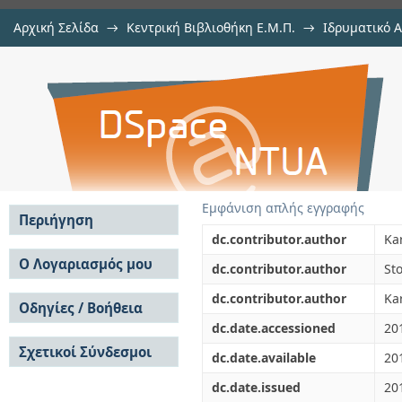
Αρχική Σελίδα
→
Κεντρική Βιβλιοθήκη Ε.Μ.Π.
→
Ιδρυματικό 
Evaluation of the oxidation stabilit
μελών Δ.Ε.Π. σε περιοδικά
→
Εμφάνιση Τεκμηρίου
Αποθετήριο DSpace/Manakin
Εμφάνιση απλής εγγραφής
Περιήγηση
dc.contributor.author
Ka
Σε όλο το DSpace
Ο Λογαριασμός μου
dc.contributor.author
St
Κοινότητες & Συλλογές
Σύνδεση
dc.contributor.author
Ka
Ανά Ημερομηνία
Οδηγίες / Βοήθεια
Εγγραφή
Έκδοσης
dc.date.accessioned
20
Οδηγίες Υποβολής
Συγγραφείς
Σχετικοί Σύνδεσμοι
Οδηγίες Χρήσης ΙΑ
Τίτλοι
dc.date.available
20
Συχνές Ερωτήσεις
Θέματα
dc.date.issued
20
Οδηγίες Υποβολής -
Αυτή η Συλλογή