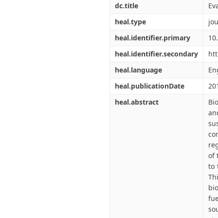
dc.title
Eva
heal.type
jou
heal.identifier.primary
10
heal.identifier.secondary
htt
heal.language
En
heal.publicationDate
20
heal.abstract
Bio
an
su
co
reg
of
to 
Th
bi
fu
so