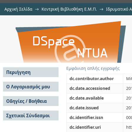
Αρχική Σελίδα
→
Κεντρική Βιβλιοθήκη Ε.Μ.Π.
→
Ιδρυματικό 
Fountain flow revisited: The effec
μελών Δ.Ε.Π. σε περιοδικά
→
Εμφάνιση Τεκμηρίου
Αποθετήριο DSpace/Manakin
Εμφάνιση απλής εγγραφής
Περιήγηση
dc.contributor.author
Mit
Σε όλο το DSpace
Ο Λογαριασμός μου
dc.date.accessioned
20
Κοινότητες & Συλλογές
Σύνδεση
dc.date.available
20
Ανά Ημερομηνία
Οδηγίες / Βοήθεια
Εγγραφή
Έκδοσης
dc.date.issued
20
Οδηγίες Υποβολής
Συγγραφείς
Σχετικοί Σύνδεσμοι
Οδηγίες Χρήσης ΙΑ
Τίτλοι
dc.identifier.issn
00
Συχνές Ερωτήσεις
Θέματα
dc.identifier.uri
ht
Οδηγίες Υποβολής -
Αυτή η Συλλογή