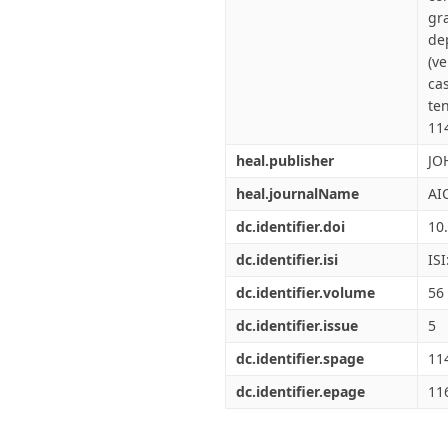
gr
de
(v
ca
te
11
heal.publisher
JO
heal.journalName
AI
dc.identifier.doi
10
dc.identifier.isi
IS
dc.identifier.volume
56
dc.identifier.issue
5
dc.identifier.spage
11
dc.identifier.epage
11