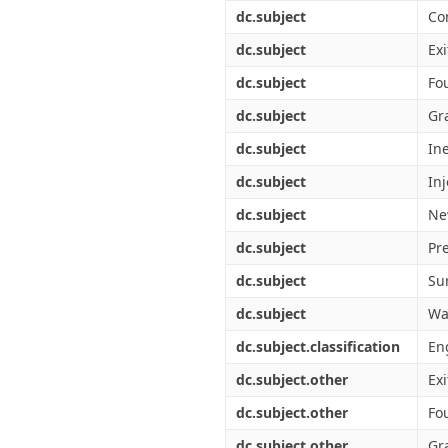
Διπλωματικές Εργασίες
dc.subject
Co
Πολιτικές Πρόσβασης
Ανά Ημερομηνία
Έκδοσης
dc.subject
Exi
Συγγραφείς
dc.subject
Fo
Τίτλοι
Θέματα
dc.subject
Gr
dc.subject
Ine
dc.subject
In
dc.subject
Ne
dc.subject
Pr
dc.subject
Su
dc.subject
Wal
dc.subject.classification
En
dc.subject.other
Exi
dc.subject.other
Fo
dc.subject.other
Gr