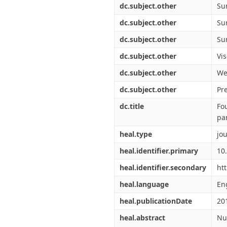
dc.subject.other
Su
dc.subject.other
Su
dc.subject.other
Su
dc.subject.other
Vis
dc.subject.other
We
dc.subject.other
Pr
dc.title
Fo
pa
heal.type
jou
heal.identifier.primary
10
heal.identifier.secondary
ht
heal.language
En
heal.publicationDate
20
heal.abstract
Nu