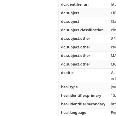
Διπλωματικές Εργασίες
dc.identifier.uri
ht
Πολιτικές Πρόσβασης
Ανά Ημερομηνία
Έκδοσης
dc.subject
Eff
Συγγραφείς
dc.subject
St
Τίτλοι
Θέματα
dc.subject.classification
Phy
dc.subject.other
GR
dc.subject.other
PR
dc.subject.other
MA
dc.subject.other
MO
dc.title
Ga
in
heal.type
jou
heal.identifier.primary
10
heal.identifier.secondary
ht
heal.language
En