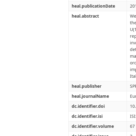
heal.publicationDate
20
heal.abstract
We
th
U(
re
in
de
mat
or
im
Ita
heal.publisher
SP
heal.journalName
Eu
dc.identifier.doi
10
dc.identifier.isi
IS
dc.identifier.volume
67