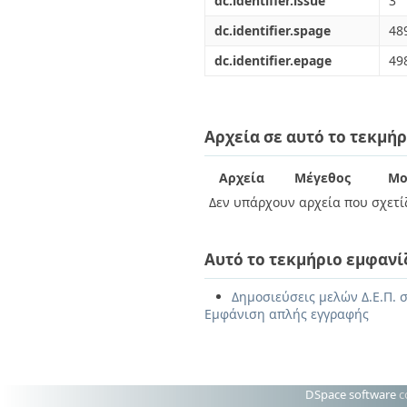
dc.identifier.issue
3
dc.identifier.spage
48
dc.identifier.epage
49
Αρχεία σε αυτό το τεκμήρ
Αρχεία
Μέγεθος
Μο
Δεν υπάρχουν αρχεία που σχετίζ
Αυτό το τεκμήριο εμφανί
Δημοσιεύσεις μελών Δ.Ε.Π. σ
Εμφάνιση απλής εγγραφής
DSpace software
c