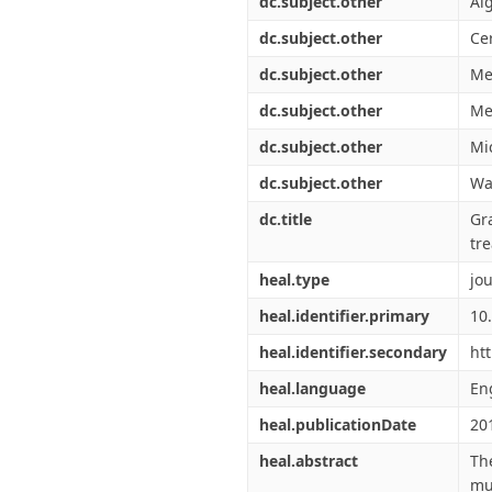
dc.subject.other
Al
dc.subject.other
Ce
dc.subject.other
Me
dc.subject.other
Me
dc.subject.other
Mi
dc.subject.other
Wa
dc.title
Gr
tr
heal.type
jou
heal.identifier.primary
10
heal.identifier.secondary
ht
heal.language
En
heal.publicationDate
20
heal.abstract
Th
mu