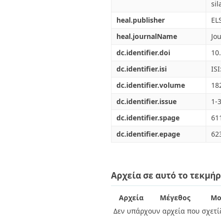
sil
heal.publisher
EL
heal.journalName
Jo
dc.identifier.doi
10
dc.identifier.isi
IS
dc.identifier.volume
18
dc.identifier.issue
1-
dc.identifier.spage
61
dc.identifier.epage
62
Αρχεία σε αυτό το τεκμήρ
Αρχεία
Μέγεθος
Μο
Δεν υπάρχουν αρχεία που σχετίζ