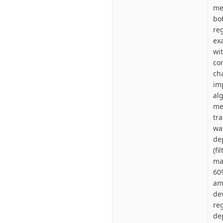
me
bo
re
ex
wi
co
ch
im
al
me
tr
wa
de
(f
ma
60
amo
de
re
de