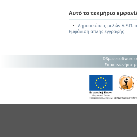
Αυτό το τεκμήριο εμφανί
Δημοσιεύσεις μελών Δ.Ε.Π. σ
Εμφάνιση απλής εγγραφής
DSpace software
c
Επικοινωνήστε μ