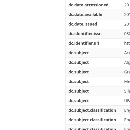
Διπλωματικές Εργασίες
dc.date.accessioned
20
Πολιτικές Πρόσβασης
Ανά Ημερομηνία
Έκδοσης
dc.date.available
20
Συγγραφείς
dc.date.issued
20
Τίτλοι
Θέματα
dc.identifier.issn
03
dc.identifier.uri
ht
dc.subject
Ac
dc.subject
Al
dc.subject
Gr
dc.subject
Me
dc.subject
Si
dc.subject
UF
dc.subject.classification
En
dc.subject.classification
Eng
dc.subject.classification
En