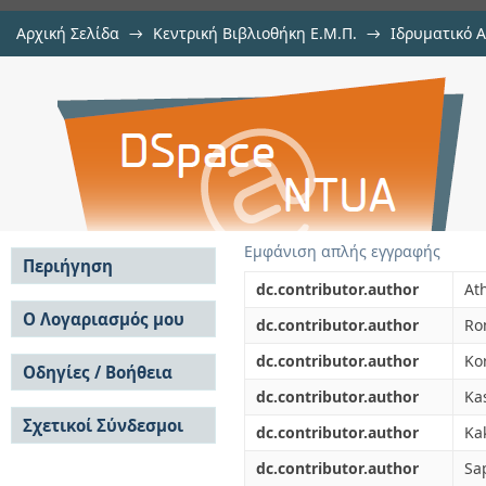
Αρχική Σελίδα
→
Κεντρική Βιβλιοθήκη Ε.Μ.Π.
→
Ιδρυματικό 
Grafting of alginates on UF/
μελών Δ.Ε.Π. σε περιοδικά
→
Εμφάνιση Τεκμηρίου
Αποθετήριο DSpace/Manakin
treatment
Εμφάνιση απλής εγγραφής
Περιήγηση
dc.contributor.author
At
Σε όλο το DSpace
Ο Λογαριασμός μου
dc.contributor.author
Ro
Κοινότητες & Συλλογές
Σύνδεση
dc.contributor.author
Ko
Ανά Ημερομηνία
Οδηγίες / Βοήθεια
Εγγραφή
Έκδοσης
dc.contributor.author
Ka
Οδηγίες Υποβολής
Συγγραφείς
Σχετικοί Σύνδεσμοι
Οδηγίες Χρήσης ΙΑ
Τίτλοι
dc.contributor.author
Ka
Συχνές Ερωτήσεις
Θέματα
dc.contributor.author
Sa
Οδηγίες Υποβολής -
Αυτή η Συλλογή