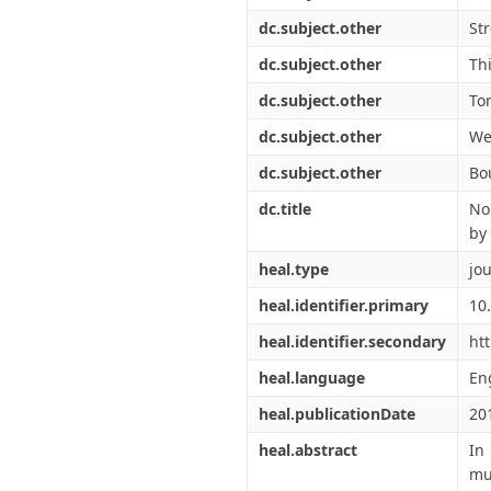
dc.subject.other
St
dc.subject.other
Th
dc.subject.other
Tor
dc.subject.other
We
dc.subject.other
Bo
dc.title
Non
by
heal.type
jou
heal.identifier.primary
10
heal.identifier.secondary
ht
heal.language
En
heal.publicationDate
20
heal.abstract
In
mu