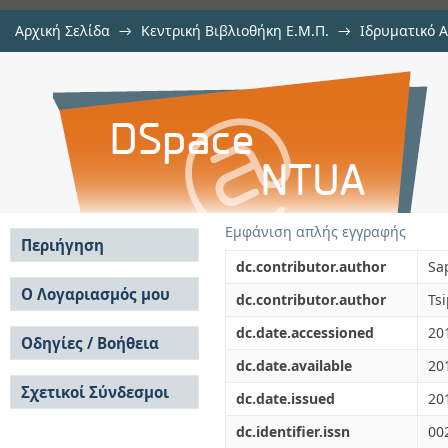
Αρχική Σελίδα
→
Κεντρική Βιβλιοθήκη Ε.Μ.Π.
→
Ιδρυματικό 
Non-linear elastic non-uniform tor
μελών Δ.Ε.Π. σε περιοδικά
→
Εμφάνιση Τεκμηρίου
Αποθετήριο DSpace/Manakin
BEM
Εμφάνιση απλής εγγραφής
Περιήγηση
dc.contributor.author
Sa
Σε όλο το DSpace
Ο Λογαριασμός μου
dc.contributor.author
Tsi
Κοινότητες & Συλλογές
Σύνδεση
dc.date.accessioned
20
Ανά Ημερομηνία
Οδηγίες / Βοήθεια
Εγγραφή
Έκδοσης
dc.date.available
20
Οδηγίες Υποβολής
Συγγραφείς
Σχετικοί Σύνδεσμοι
Οδηγίες Χρήσης ΙΑ
Τίτλοι
dc.date.issued
20
Συχνές Ερωτήσεις
Θέματα
dc.identifier.issn
00
Οδηγίες Υποβολής -
Αυτή η Συλλογή