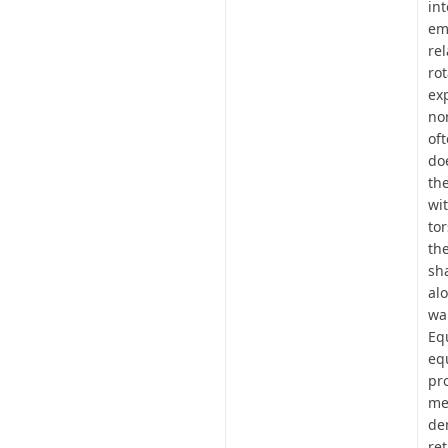
in
em
re
ro
ex
no
of
do
th
wi
to
th
sh
al
wa
Eq
eq
pr
me
de
re