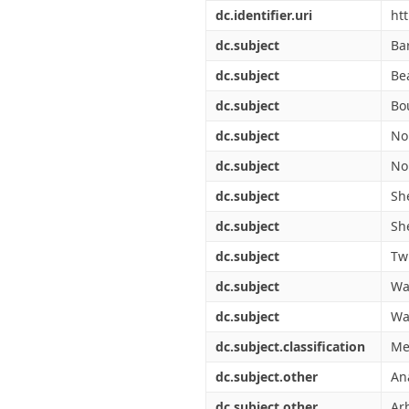
Διπλωματικές Εργασίες
dc.identifier.uri
ht
Πολιτικές Πρόσβασης
Ανά Ημερομηνία
Έκδοσης
dc.subject
Ba
Συγγραφείς
dc.subject
Be
Τίτλοι
Θέματα
dc.subject
Bo
dc.subject
No
dc.subject
No
dc.subject
Sh
dc.subject
Sh
dc.subject
Tw
dc.subject
Wa
dc.subject
Wa
dc.subject.classification
Me
dc.subject.other
An
dc.subject.other
Arb