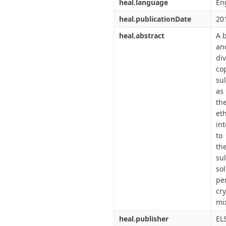
heal.language
En
heal.publicationDate
20
heal.abstract
A 
an
di
co
su
as
th
et
in
to
th
su
so
pe
cry
mix
heal.publisher
EL