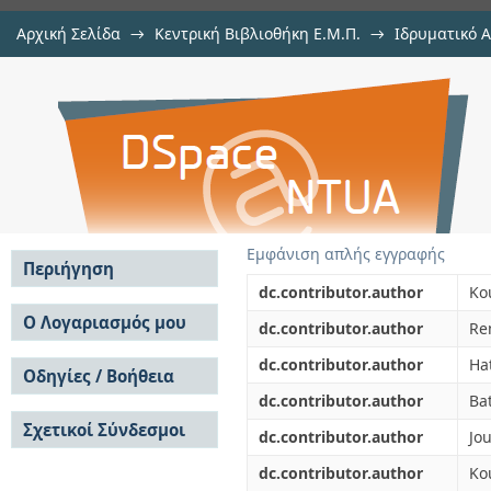
Αρχική Σελίδα
→
Κεντρική Βιβλιοθήκη Ε.Μ.Π.
→
Ιδρυματικό 
Metal precipitation in an etha
μελών Δ.Ε.Π. σε περιοδικά
→
Εμφάνιση Τεκμηρίου
Αποθετήριο DSpace/Manakin
bioreactor
Εμφάνιση απλής εγγραφής
Περιήγηση
dc.contributor.author
Kou
Σε όλο το DSpace
Ο Λογαριασμός μου
dc.contributor.author
Re
Κοινότητες & Συλλογές
Σύνδεση
dc.contributor.author
Hat
Ανά Ημερομηνία
Οδηγίες / Βοήθεια
Εγγραφή
Έκδοσης
dc.contributor.author
Bat
Οδηγίες Υποβολής
Συγγραφείς
Σχετικοί Σύνδεσμοι
Οδηγίες Χρήσης ΙΑ
Τίτλοι
dc.contributor.author
Jou
Συχνές Ερωτήσεις
Θέματα
dc.contributor.author
Ko
Οδηγίες Υποβολής -
Αυτή η Συλλογή