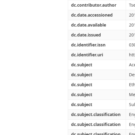
Διπλωματικές Εργασίες
dc.contributor.author
Ts
Πολιτικές Πρόσβασης
Ανά Ημερομηνία
Έκδοσης
dc.date.accessioned
20
Συγγραφείς
dc.date.available
20
Τίτλοι
Θέματα
dc.date.issued
20
dc.identifier.issn
03
dc.identifier.uri
ht
dc.subject
Ac
dc.subject
De
dc.subject
Et
dc.subject
Me
dc.subject
Su
dc.subject.classification
En
dc.subject.classification
Eng
dc.subject.classification
En