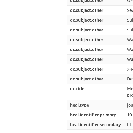
dc.subject.other
Ox
dc.subject.other
Se
dc.subject.other
Su
dc.subject.other
Su
dc.subject.other
Wa
dc.subject.other
Wa
dc.subject.other
Wat
dc.subject.other
X-R
dc.subject.other
De
dc.title
Me
bi
heal.type
jou
heal.identifier.primary
10
heal.identifier.secondary
ht