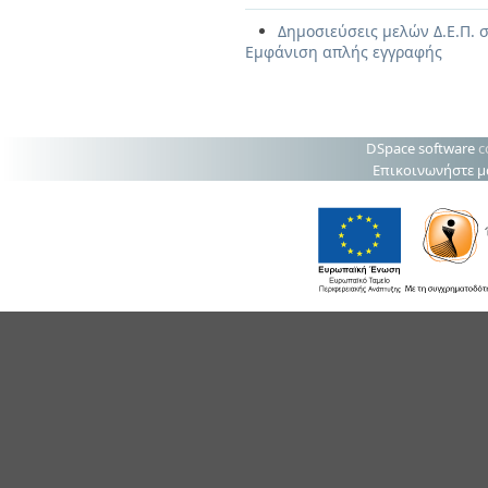
Δημοσιεύσεις μελών Δ.Ε.Π. σ
Εμφάνιση απλής εγγραφής
DSpace software
c
Επικοινωνήστε μ