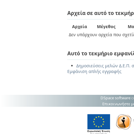
Αρχεία σε αυτό το τεκμήρ
Αρχεία
Μέγεθος
Μο
Δεν υπάρχουν αρχεία που σχετίζ
Αυτό το τεκμήριο εμφανί
Δημοσιεύσεις μελών Δ.Ε.Π. σ
Εμφάνιση απλής εγγραφής
DSpace software
c
Επικοινωνήστε μ