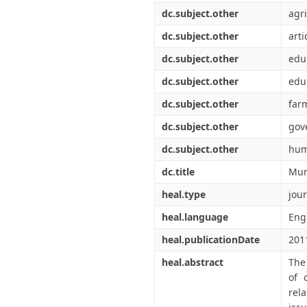
dc.subject.other
agr
dc.subject.other
arti
dc.subject.other
edu
dc.subject.other
edu
dc.subject.other
far
dc.subject.other
gov
dc.subject.other
hu
dc.title
Mun
heal.type
jour
heal.language
Eng
heal.publicationDate
201
heal.abstract
The
of 
rela