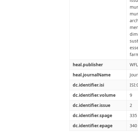
iss
mun
mun
arc
men
dim
sus
esse
farm
heal.publisher
WFL
heal.journalName
Jou
dc.identifier.isi
ISI
dc.identifier.volume
9
dc.identifier.issue
2
dc.identifier.spage
335
dc.identifier.epage
340