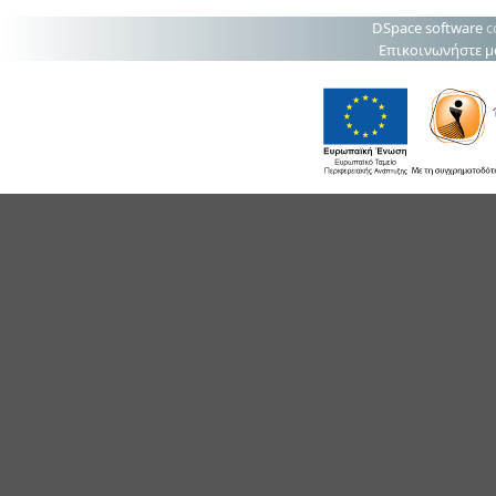
DSpace software
c
Επικοινωνήστε μ