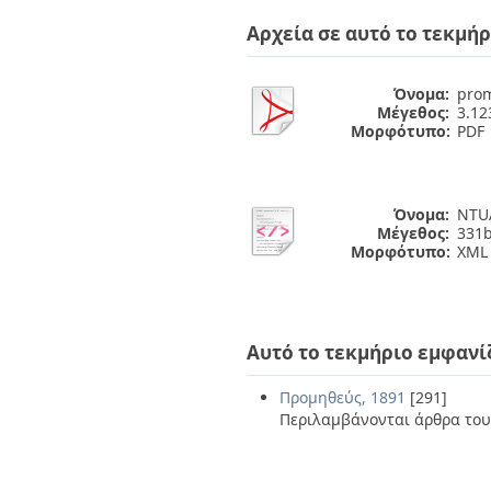
Διπλωματικές Εργασίες
Πολιτικές Πρόσβασης
Ανά Ημερομηνία
Αρχεία σε αυτό το τεκμήρ
Έκδοσης
Συγγραφείς
Όνομα:
prom
Τίτλοι
Μέγεθος:
3.1
Θέματα
Μορφότυπο:
PDF
Όνομα:
NTUA
Μέγεθος:
331b
Μορφότυπο:
XML
Αυτό το τεκμήριο εμφανί
Προμηθεύς, 1891
[291]
Περιλαμβάνονται άρθρα του